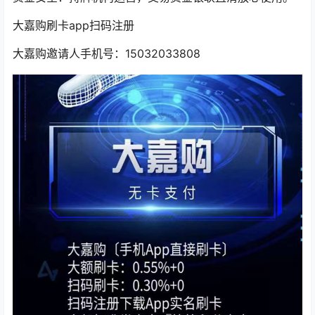
大嘉购刷卡app扫码注册
大嘉购邀请人手机号：15032033808