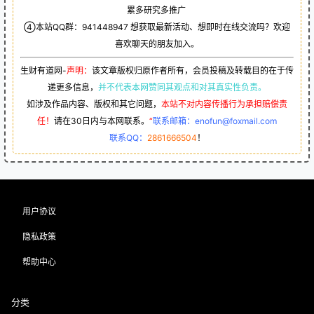
累多研究多推广
④本站QQ群：
941448947
想获取最新活动、想即时在线交流吗？欢迎
喜欢聊天的朋友加入。
生财有道网-
声明：
该文章版权归原作者所有，会员投稿及转载目的在于传
递更多信息，
并不代表本网赞同其观点和对其真实性负责。
如涉及作品内容、版权和其它问题，
本站不对内容传播行为承担赔偿责
任！
请在30日内与本网联系。
“
联系邮箱：enofun@foxmail.com
联系QQ：
2861666504
！
用户协议
隐私政策
帮助中心
分类