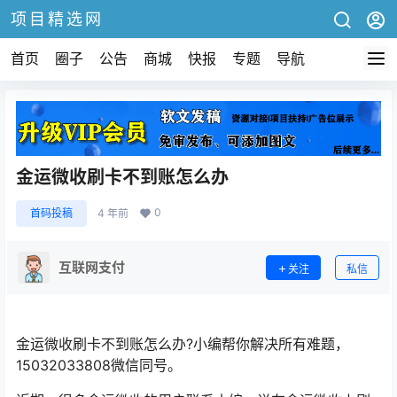
项目精选网
首页
圈子
公告
商城
快报
专题
导航
金运微收刷卡不到账怎么办
0
首码投稿
4 年前
互联网支付
关注
私信
金运微收刷卡不到账怎么办?小编帮你解决所有难题，
15032033808微信同号。