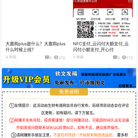
大嘉购plus是什么？大嘉购plus
NFC支付_云闪付大额支付_云
什么时候上线？
闪付小额支付_开心付
4 年前
3 年前
0
270
0
172
免责说明
①友情提示：此活动由生财有道网会员自行发布，后续项目动态会在评论
区更新，如有疑问，请下方留言。
②网赚羊毛有风险，投资需谨慎！部分网赚活动，可能因时间久远无法操
作如发现问题联系站长QQ反馈纠正，如有不适，建议放弃操作。
③请网赚新手朋友注意，
不是任何项目一开始就有明显效益的，
要多积