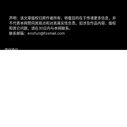
声明：该文章版权归原作者所有，转载目的在于传递更多信息，并
不代表本网赞同其观点和对其真实性负责。如涉及作品内容、版权
和其它问题，请在30日内与本网联系。
联系邮箱：enofun@foxmail.com
用户协议
隐私政策
首页
专题
会员
搜索
菜单
我的
帮助中心
近期文章
幻颜秀秀官网口令131314
抖推猫app邀请正确填写方法，新人填写LSYL4W
喵享免费看短剧赚钱平台，零撸广告模式！