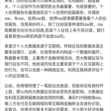
来说，你的征信是可以换来金钱的，信用越好，额度越
大，个人征信作为办理贷款业务最重要、也是首要的，个
人信用报告在最直接反应个人信用的纸面报告，办理房
dai、车dai、信用dai款、抵押dai款等都需要查看个人的征
信报告，信用良好的人，除了比较容易申请到dai款，dai
款额度也往往也比较高,若是个人征信上有不良记录，银行
或者其他dai款机构是不会放dai的。
来查贝个人大数据来源于互联网，传统征信的数据来源主
要来自银行、证券、社保等体系内构成一个数据的循环，
数据基本完整，主要用于金融领域活动，而大数据征信与
银行征信不同，他收录的信息主要来源于个人在互联网上
的行为，也可以说是一种网络征信，利用互联网来评估个
人的征信情况。
比如，你用借呗借了一笔款出去旅游，但是却没有按时环
上款，那么你的大数据征信就会受到负面影响，大数据征
信利用互联网留痕协助信用的判断，满足P2P网络借dai、
第三方支付及互联网保险等互联网金融新业态身份识别、
反欺诈、信用评估等多方面征信需求，不只用于经济金融