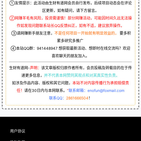
①友情提示：此活动由生财有道网会员自行发布，后续项目动态会在评论
区更新，如有疑问，请下方留言。
②网赚羊毛有风险，投资需谨慎！部分网赚活动，可能因时间久远无法操
作如发现问题联系站长QQ反馈纠正，如有不适，建议放弃操作。
③请网赚新手朋友注意，
不是任何项目一开始就有明显效益的，
要多积
累多研究多推广
④本站QQ群：
941448947
想获取最新活动、想即时在线交流吗？欢迎
喜欢聊天的朋友加入。
生财有道网-
声明：
该文章版权归原作者所有，会员投稿及转载目的在于传
递更多信息，
并不代表本网赞同其观点和对其真实性负责。
如涉及作品内容、版权和其它问题，
本站不对内容传播行为承担赔偿责
任！
请在30日内与本网联系。
“
联系邮箱：enofun@foxmail.com
联系QQ：
2861666504
！
用户协议