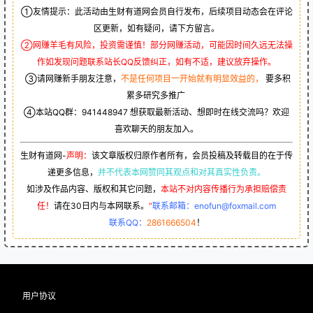
①友情提示：此活动由生财有道网会员自行发布，后续项目动态会在评论
区更新，如有疑问，请下方留言。
②网赚羊毛有风险，投资需谨慎！部分网赚活动，可能因时间久远无法操
作如发现问题联系站长QQ反馈纠正，如有不适，建议放弃操作。
③请网赚新手朋友注意，
不是任何项目一开始就有明显效益的，
要多积
累多研究多推广
④本站QQ群：
941448947
想获取最新活动、想即时在线交流吗？欢迎
喜欢聊天的朋友加入。
生财有道网-
声明：
该文章版权归原作者所有，会员投稿及转载目的在于传
递更多信息，
并不代表本网赞同其观点和对其真实性负责。
如涉及作品内容、版权和其它问题，
本站不对内容传播行为承担赔偿责
任！
请在30日内与本网联系。
“
联系邮箱：enofun@foxmail.com
联系QQ：
2861666504
！
用户协议