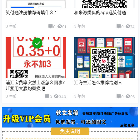
笑付通注册推荐码填什么？
和米源类似的app选笑付通
3 年前
3 年前
0
91
0
74
浦汇宝费率突然上涨怎么回事?
汇海生活怎么推荐给别人
赶紧用大嘉购替换吧
3 年前
3 年前
0
340
0
96
免责说明