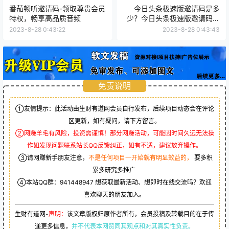
番茄畅听邀请码-领取尊贵会员
今日头条极速版邀请码是多
特权，畅享高品质音频
少？今日头条极速版邀请码汇
总一览
2023-8-28 0:43:22
2023-8-28 0:43:43
免责说明
①友情提示：此活动由生财有道网会员自行发布，后续项目动态会在评论
区更新，如有疑问，请下方留言。
②网赚羊毛有风险，投资需谨慎！部分网赚活动，可能因时间久远无法操
作如发现问题联系站长QQ反馈纠正，如有不适，建议放弃操作。
③请网赚新手朋友注意，
不是任何项目一开始就有明显效益的，
要多积
累多研究多推广
④本站QQ群：
941448947
想获取最新活动、想即时在线交流吗？欢迎
喜欢聊天的朋友加入。
生财有道网-
声明：
该文章版权归原作者所有，会员投稿及转载目的在于传
递更多信息，
并不代表本网赞同其观点和对其真实性负责。