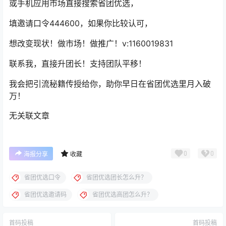
或手机应用市场直接搜索省团优选，
填邀请口令444600，如果你比较认可，
想改变现状！做市场！做推广！v:1160019831
联系我，直接升团长！支持团队平移！
我会把引流秘籍传授给你，助你早日在省团优选里月入破
万！
无关联文章
0
0
海报分享
收藏
省团优选口令
省团优选团长怎么升？
省团优选邀请码
省团优选高团怎么升？
首码投稿
首码投稿