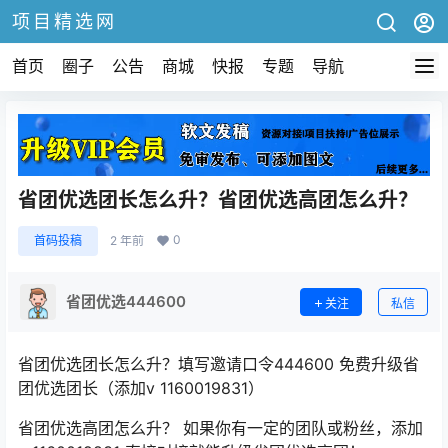
项目精选网
首页
圈子
公告
商城
快报
专题
导航
省团优选团长怎么升？省团优选高团怎么升？
0
首码投稿
2 年前
省团优选444600
关注
私信
省团优选团长怎么升？填写邀请口令444600 免费升级省
团优选团长（添加v 1160019831）
省团优选高团怎么升？ 如果你有一定的团队或粉丝，添加