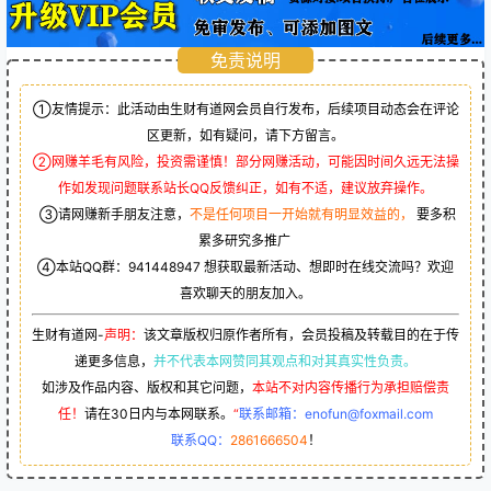
免责说明
①友情提示：此活动由生财有道网会员自行发布，后续项目动态会在评论
区更新，如有疑问，请下方留言。
②网赚羊毛有风险，投资需谨慎！部分网赚活动，可能因时间久远无法操
作如发现问题联系站长QQ反馈纠正，如有不适，建议放弃操作。
③请网赚新手朋友注意，
不是任何项目一开始就有明显效益的，
要多积
累多研究多推广
④本站QQ群：
941448947
想获取最新活动、想即时在线交流吗？欢迎
喜欢聊天的朋友加入。
生财有道网-
声明：
该文章版权归原作者所有，会员投稿及转载目的在于传
递更多信息，
并不代表本网赞同其观点和对其真实性负责。
如涉及作品内容、版权和其它问题，
本站不对内容传播行为承担赔偿责
任！
请在30日内与本网联系。
“
联系邮箱：enofun@foxmail.com
联系QQ：
2861666504
！