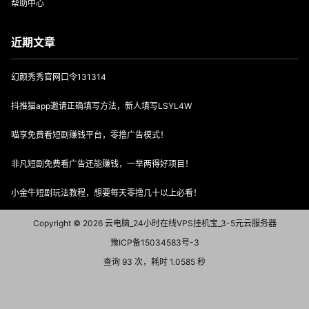
帮助中心
近期文章
幻颜秀秀官网口令131314
抖推猫app邀请正确填写方法，新人填写LSYL4W
喵享免费看短剧赚钱平台，零撸广告模式！
非凡短剧免费看广告还能赚钱，一举两得好项目！
小金牛短剧玩法教程，想要每天零撸几十以上必看！
Copyright © 2026
云电脑_24小时在线VPS挂机宝_3-5元云服务器
豫ICP备15034583号-3
查询 93 次，耗时 1.0585 秒