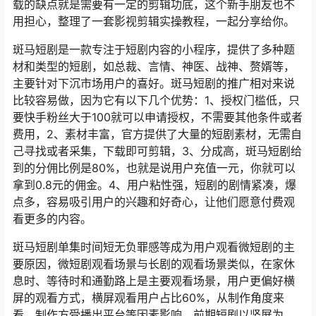
载的缺点就是需要有一定的剪辑功底，这个新手朋友也不
用担心，整理了一套影视剪辑实操教程，一起分享给你。
斑马短剧是一款专注于短剧内容的小程序，提供了多种题
材和类型的短剧，如总裁、言情、神医、战神、赘婿等，
主要针对下沉市场用户的喜好。斑马短剧的推广相对来说
比较容易做，因为它有以下几个优势：1、授权门槛低，只
要快手粉丝大于100就可以申请授权，不需要其他条件或者
费用，2、素材丰富，官方提供了大量的短剧素材，无需自
己寻找或者采集，下载即可剪辑，3、分成高，斑马短剧给
到的分佣比例是80%，也就是说用户充值一元，你就可以
拿到0.8元的佣金。4、用户粘性强，短剧的剧情紧凑，爆
点多，容易吸引用户的兴趣和好奇心，让他们愿意付费观
看更多的内容。
斑马短剧单集时间短无负罪感等成为用户观看微短剧的主
要原因，微短剧观看场景与长剧的观看场景类似，在家休
息时、等待时和通勤路上是主要观看场景，用户更偏好横
屏的观看方式，横屏观看用户占比60%，从制作角度来
看，制作方受播出平台等因素影响，前期短剧以竖屏为