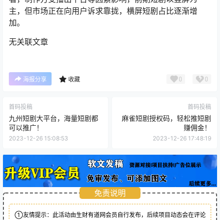
主，但市场正在向用户诉求靠拢，横屏短剧占比逐渐增
加。
无关联文章
0
0
海报分享
收藏
首码投稿
首码投稿
九州短剧大平台，海量短剧都
麻雀短剧授权码，轻松推短剧
可以推广！
赚佣金！
2023-12-26 15:08:53
2023-12-26 17:48:19
免责说明
①友情提示：此活动由生财有道网会员自行发布，后续项目动态会在评论