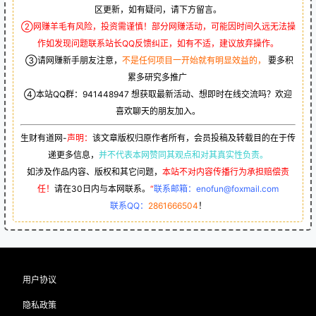
区更新，如有疑问，请下方留言。
②网赚羊毛有风险，投资需谨慎！部分网赚活动，可能因时间久远无法操
作如发现问题联系站长QQ反馈纠正，如有不适，建议放弃操作。
③请网赚新手朋友注意，
不是任何项目一开始就有明显效益的，
要多积
累多研究多推广
④本站QQ群：
941448947
想获取最新活动、想即时在线交流吗？欢迎
喜欢聊天的朋友加入。
生财有道网-
声明：
该文章版权归原作者所有，会员投稿及转载目的在于传
递更多信息，
并不代表本网赞同其观点和对其真实性负责。
如涉及作品内容、版权和其它问题，
本站不对内容传播行为承担赔偿责
任！
请在30日内与本网联系。
“
联系邮箱：enofun@foxmail.com
联系QQ：
2861666504
！
用户协议
隐私政策