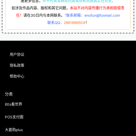
递更多信息，
并不代表本网赞同其观点和对其真实性负责。
如涉及作品内容、版权和其它问题，
本站不对内容传播行为承担赔偿责
任！
请在30日内与本网联系。
“
联系邮箱：enofun@foxmail.com
联系QQ：
2861666504
！
用户协议
隐私政策
帮助中心
分类
60s看世界
POS支付圈
大嘉购plus