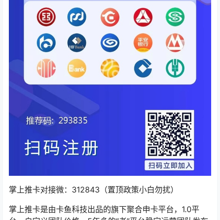
掌上推卡对接微：312843（置顶政策小白勿扰）
掌上推卡是由卡鱼科技出品的旗下聚合申卡平台，1.0平