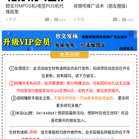
颐支付MPOS机/电签POS机代
收银呗推广话术（朋友圈版）
理政策
4 年前
4 年前
0
464
0
442
免责说明
①友情提示：此活动由生财有道网会员自行发布，后续项目动态会在评论
区更新，如有疑问，请下方留言。
②网赚羊毛有风险，投资需谨慎！部分网赚活动，可能因时间久远无法操
作如发现问题联系站长QQ反馈纠正，如有不适，建议放弃操作。
③请网赚新手朋友注意，
不是任何项目一开始就有明显效益的，
要多积
累多研究多推广
④本站QQ群：
941448947
想获取最新活动、想即时在线交流吗？欢迎
喜欢聊天的朋友加入。
生财有道网-
声明：
该文章版权归原作者所有，会员投稿及转载目的在于传