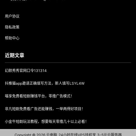
用户协议
隐私政策
帮助中心
近期文章
幻颜秀秀官网口令131314
抖推猫app邀请正确填写方法，新人填写LSYL4W
喵享免费看短剧赚钱平台，零撸广告模式！
非凡短剧免费看广告还能赚钱，一举两得好项目！
小金牛短剧玩法教程，想要每天零撸几十以上必看！
Copyright © 2026
云电脑_24小时在线VPS挂机宝_3-5元云服务器