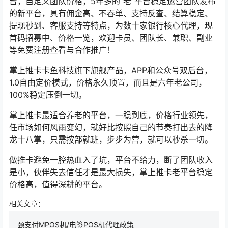
台，自定义团队价格，5年多的“老”平台稳定运营团队发布
的新平台，具有佣金高、不吞单、支持反查、结算稳定、
提现秒到、客服支持等特点，为数十家银行核心代理，现
首码招募中、价格一览，欢迎卡员、团队长、兼职、副业
等免费注册查看与合作推广！
掌上推卡卡鱼科技旗下旗舰产品，APP和公众号双后台，
1.0自由定价模式，价格永久顶置，而且是六年老公司，
100%稳定压倒一切。
掌上推卡最适合养老的平台，一稳到底，价格行业领先，
任市场如何风雨变幻，就好比按照自己的节奏打出去的降
龙十八掌，只需按部就班，步步为营，就可以秒杀一切。
做推卡避免一腔热血入了坑，平台不给力，断了团队收入
是小，伙伴失去信任才是最大损失，掌上推卡老平台稳定
价格高，值得深耕的平台。
相关文章：
颐支付MPOS机/电签POS机代理政策