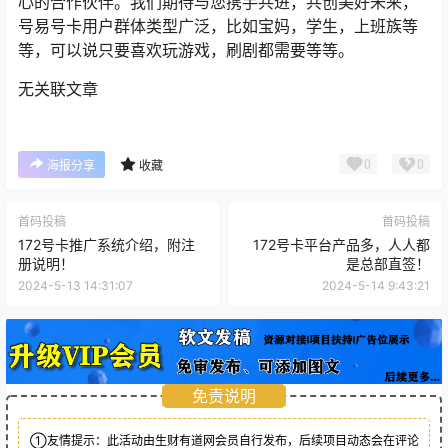
心的合作伙伴。我们期待与您携手共进，共创美好未来，
号易号卡用户群体类型广泛，比如宝妈，学生，上班族等
等，可以说只要喜欢玩游戏，刷剧都需要等等。
无关联文章
0
0
海报分享
收藏
首码投稿
首码投稿
172号卡推广系统介绍，附注
172号卡平台产品多，人人都
册说明！
是总部直签！
2024-5-13 14:31:07
2024-5-14 9:43:21
免责说明
①友情提示：此活动由生财有道网会员自行发布，后续项目动态会在评论