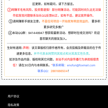
区更新，如有疑问，请下方留言。
②网赚羊毛有风险，投资需谨慎！部分网赚活动，可能因时间久远无法操
作如发现问题联系站长QQ反馈纠正，如有不适，建议放弃操作。
③请网赚新手朋友注意，
不是任何项目一开始就有明显效益的，
要多积
累多研究多推广
④本站QQ群：
941448947
想获取最新活动、想即时在线交流吗？欢迎
喜欢聊天的朋友加入。
生财有道网-
声明：
该文章版权归原作者所有，会员投稿及转载目的在于传
递更多信息，
并不代表本网赞同其观点和对其真实性负责。
如涉及作品内容、版权和其它问题，
本站不对内容传播行为承担赔偿责
任！
请在30日内与本网联系。
“
联系邮箱：enofun@foxmail.com
联系QQ：
2861666504
！
用户协议
隐私政策