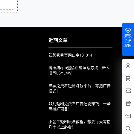
解锁
近期文章
会员
权限
幻颜秀秀官网口令131314
抖推猫app邀请正确填写方法，新人
填写LSYL4W
喵享免费看短剧赚钱平台，零撸广告
模式！
非凡短剧免费看广告还能赚钱，一举
两得好项目！
小金牛短剧玩法教程，想要每天零撸
几十以上必看！