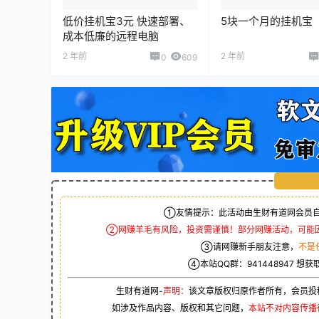
低价挂机宝3元 快速部署、
5块一个月的挂机宝
成本低廉的远程电脑
2 年前
2 年前
0
609
①友情提示：此活动由生财有道网会员自
②网赚羊毛有风险，投资需谨慎！部分网赚活动，可能
③请网赚新手朋友注意，
不是
④本站QQ群：
941448947
想获
生财有道网-
声明：
该文章版权归原作者所有，会员投
如涉及作品内容、版权和其它问题，
本站不对内容传播