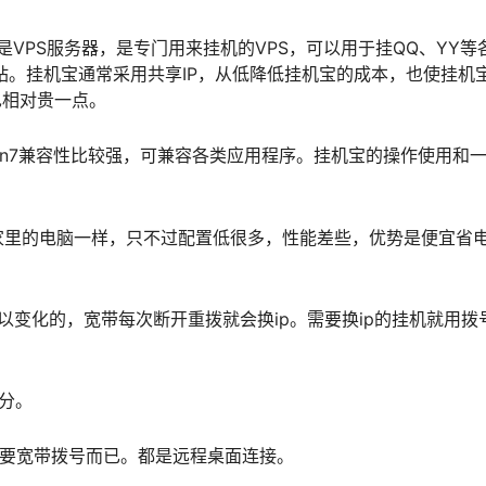
VPS服务器，是专门用来挂机的VPS，可以用于挂QQ、YY等
站。挂机宝通常采用共享IP，从低降低挂机宝的成本，也使挂机
也相对贵一点。
和win7兼容性比较强，可兼容各类应用程序。挂机宝的操作使用和
里的电脑一样，只不过配置低很多，性能差些，优势是便宜省电
。
可以变化的，宽带每次断开重拨就会换ip。需要换ip的挂机就用拨
之分。
需要宽带拨号而已。都是远程桌面连接。