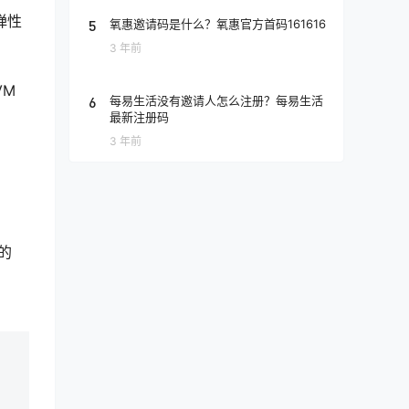
弹性
5
氧惠邀请码是什么？氧惠官方首码161616
3 年前
VM
6
每易生活没有邀请人怎么注册？每易生活
最新注册码
3 年前
的