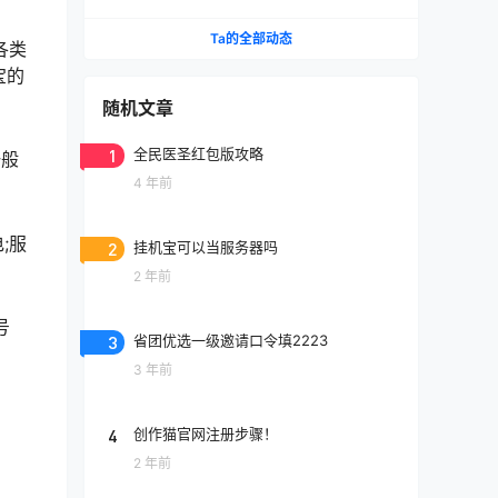
Ta的全部动态
各类
宝的
随机文章
1
全民医圣红包版攻略
一般
4 年前
;服
2
挂机宝可以当服务器吗
2 年前
号
3
省团优选一级邀请口令填2223
3 年前
4
创作猫官网注册步骤！
2 年前