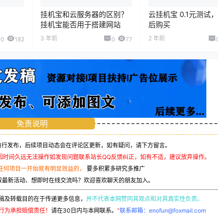
挂机宝和云服务器的区别？
云挂机宝 0.1元测试
挂机宝能否用于搭建网站
后购买
3 年前
2 年前
0
182
0
77
免责说明
行发布，后续项目动态会在评论区更新，如有疑问，请下方留言。
因时间久远无法操作如发现问题联系站长QQ反馈纠正，如有不适，建议放弃操作。
任何项目一开始就有明显效益的，
要多积累多研究多推广
取最新活动、想即时在线交流吗？欢迎喜欢聊天的朋友加入。
稿及转载目的在于传递更多信息，
并不代表本网赞同其观点和对其真实性负责。
行为承担赔偿责任！
请在30日内与本网联系。
“
联系邮箱：enofun@foxmail.com