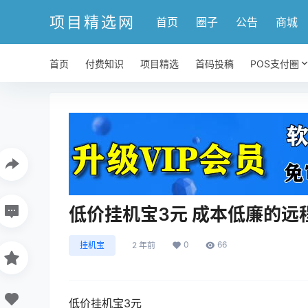
项目精选网
首页
圈子
公告
商城
首页
付费知识
项目精选
首码投稿
POS支付圈
低价挂机宝3元 成本低廉的远
0
66
挂机宝
2 年前
低价挂机宝3元