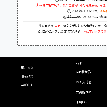
②网赚羊毛有风险，投资需谨慎！部分网赚活动，可能
③请网赚新手朋友注意，
不是
④本站QQ群：
941448947
想获
生财有道网-
声明：
该文章版权归原作者所有，会员投
如涉及作品内容、版权和其它问题，
本站不对内容传播
分类
用户协议
60s看世界
隐私政策
POS支付圈
帮助中心
大嘉购plus
手机POS