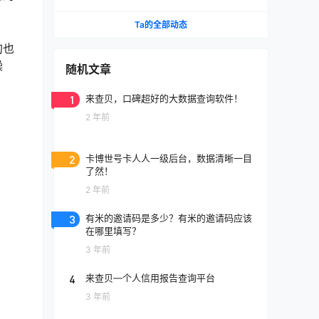
好项目！
Ta的全部动态
的也
操
随机文章
1
来查贝，口碑超好的大数据查询软件！
2 年前
2
卡博世号卡人人一级后台，数据清晰一目
了然！
2 年前
3
有米的邀请码是多少？有米的邀请码应该
在哪里填写？
3 年前
4
来查贝—个人信用报告查询平台
3 年前