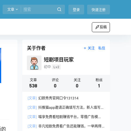
文章
登录
快速注册
投稿
关于作者
关注
私信
短剧项目玩家
初中
Lv2
文章
评论
关注
粉丝
538
0
0
1
[文章]
幻颜秀秀官网口令131314
[文章]
抖推猫app邀请正确填写方法，新人填写
LSYL4W
[文章]
喵享免费看短剧赚钱平台，零撸广告模
式！
[文章]
非凡短剧免费看广告还能赚钱，一举两得
新的