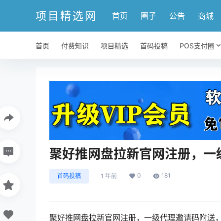
项目精选网
首页
圈子
公告
商城
首页
付费知识
项目精选
首码投稿
POS支付圈
聚好推网盘拉新官网注册，一
0
181
首码投稿
1 年前
聚好推网盘拉新官网注册，一级代理邀请码附送