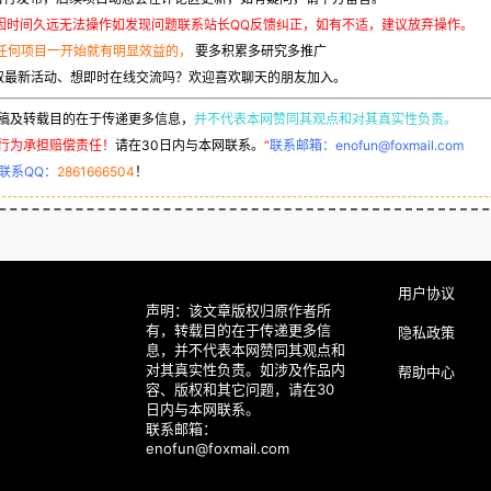
因时间久远无法操作如发现问题联系站长QQ反馈纠正，如有不适，建议放弃操作。
任何项目一开始就有明显效益的，
要多积累多研究多推广
取最新活动、想即时在线交流吗？欢迎喜欢聊天的朋友加入。
稿及转载目的在于传递更多信息，
并不代表本网赞同其观点和对其真实性负责。
行为承担赔偿责任！
请在30日内与本网联系。
“
联系邮箱：enofun@foxmail.com
联系QQ：
2861666504
！
用户协议
声明：该文章版权归原作者所
有，转载目的在于传递更多信
隐私政策
息，并不代表本网赞同其观点和
对其真实性负责。如涉及作品内
帮助中心
容、版权和其它问题，请在30
日内与本网联系。
联系邮箱：
enofun@foxmail.com