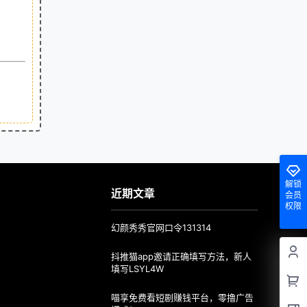
解锁
近期文章
会员
权限
幻颜秀秀官网口令131314
抖推猫app邀请正确填写方法，新人
填写LSYL4W
喵享免费看短剧赚钱平台，零撸广告