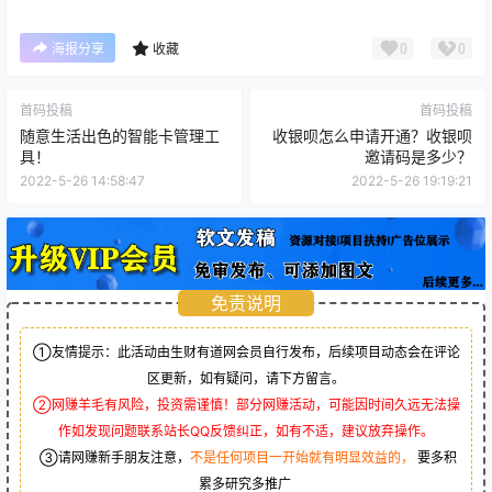
0
0
海报分享
收藏
首码投稿
首码投稿
随意生活出色的智能卡管理工
收银呗怎么申请开通？收银呗
具！
邀请码是多少？
2022-5-26 14:58:47
2022-5-26 19:19:21
免责说明
①友情提示：此活动由生财有道网会员自行发布，后续项目动态会在评论
区更新，如有疑问，请下方留言。
②网赚羊毛有风险，投资需谨慎！部分网赚活动，可能因时间久远无法操
作如发现问题联系站长QQ反馈纠正，如有不适，建议放弃操作。
③请网赚新手朋友注意，
不是任何项目一开始就有明显效益的，
要多积
累多研究多推广