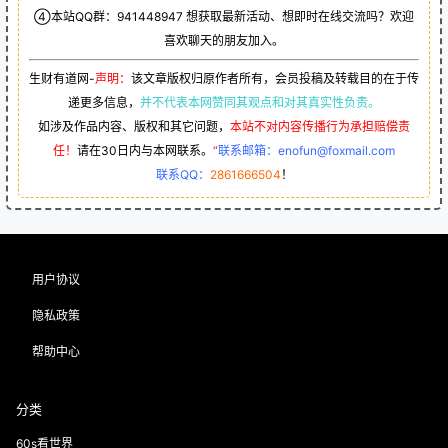
④本站QQ群：
941448947
想获取最新活动、想即时在线交流吗？欢迎
喜欢聊天的朋友加入。
生财有道网-
声明：
该文章版权归原作者所有，会员投稿及转载目的在于传
递更多信息，
并不代表本网赞同其观点和对其真实性负责。
如涉及作品内容、版权和其它问题，
本站不对内容传播行为承担赔偿责
任！
请在30日内与本网联系。
“
联系邮箱：enofun@foxmail.com
联系QQ：
2861666504
！
用户协议
隐私政策
帮助中心
分类
60s看世界