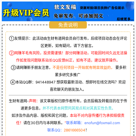
免责说明
①友情提示：此活动由生财有道网会员自行发布，后续项目动态会在评论
区更新，如有疑问，请下方留言。
②网赚羊毛有风险，投资需谨慎！部分网赚活动，可能因时间久远无法操
作如发现问题联系站长QQ反馈纠正，如有不适，建议放弃操作。
③请网赚新手朋友注意，
不是任何项目一开始就有明显效益的，
要多积
累多研究多推广
④本站QQ群：
941448947
想获取最新活动、想即时在线交流吗？欢迎
喜欢聊天的朋友加入。
生财有道网-
声明：
该文章版权归原作者所有，会员投稿及转载目的在于传
递更多信息，
并不代表本网赞同其观点和对其真实性负责。
如涉及作品内容、版权和其它问题，
本站不对内容传播行为承担赔偿责
任！
请在30日内与本网联系。
“
联系邮箱：enofun@foxmail.com
联系QQ：
2861666504
！