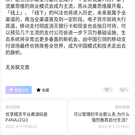
流量思维的商业模式会成为主流，而从流量思维展开看，
「线上」、「线下」的叫法也将进入历史，未来是属于全
渠道的，再当全渠道普及到一定阶段，电子货币就将大行
其道，移动支付彻底消灭银行卡和现金也会指日可待，可
以预见几个主流的支付公司会进一步下沉为基础设施，生
态系统将孕育出更多垂直的新机会，由中国引领的移动支
付浪场最终也将席卷全世界，成为中国模式和技术走出去
的旗帜。
无关联文章
0
0
海报分享
收藏
首码投稿
首码投稿
优享精灵平台邀请码是
可以管理的平台那么多,为什么
P4NAJZQ3
强烈推荐启付生活？
2022-6-5 19:56:22
2022-6-5 21:19:01