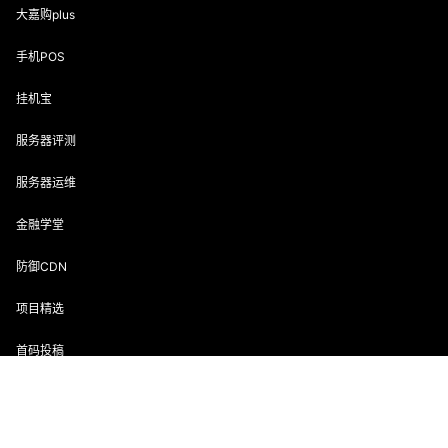
大嘉购plus
手机POS
挂机宝
服务器评测
服务器运维
金融学堂
防御CDN
项目精选
首码投稿
首页
专题
会员
搜索
菜单
我的
声明：该文章版权归原作者所有，转载目的在于传递更多信息，并
不代表本网赞同其观点和对其真实性负责。如涉及作品内容、版权