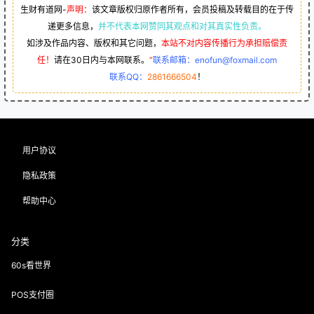
生财有道网-
声明：
该文章版权归原作者所有，会员投稿及转载目的在于传
递更多信息，
并不代表本网赞同其观点和对其真实性负责。
如涉及作品内容、版权和其它问题，
本站不对内容传播行为承担赔偿责
任！
请在30日内与本网联系。
“
联系邮箱：enofun@foxmail.com
联系QQ：
2861666504
！
用户协议
隐私政策
帮助中心
分类
60s看世界
POS支付圈