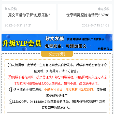
首码投稿
首码投稿
一篇文章带你了解“红辰乐购”
优享精灵原始邀请码56788
2022-6-6 21:34:21
2022-6-7 15:24:03
免责说明
①友情提示：此活动由生财有道网会员自行发布，后续项目动态会在评论
区更新，如有疑问，请下方留言。
②网赚羊毛有风险，投资需谨慎！部分网赚活动，可能因时间久远无法操
作如发现问题联系站长QQ反馈纠正，如有不适，建议放弃操作。
③请网赚新手朋友注意，
不是任何项目一开始就有明显效益的，
要多积
累多研究多推广
④本站QQ群：
941448947
想获取最新活动、想即时在线交流吗？欢迎
喜欢聊天的朋友加入。