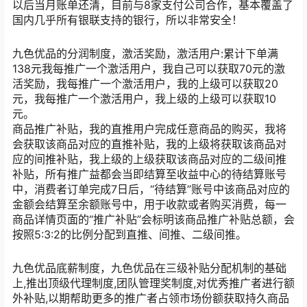
以后当月账单还清，目前与8家支付公司合作，基本覆盖了
国内几乎所有银联支持的银行，所以非常安全！
九色优品的分润制度，激活奖励，激活用户:累计下单满
138元我每推广一个激活用户，我自己可以获取70元的激
活奖励，我每推广一个激活用户，我的上级可以获取20
元，我每推广一个激活用户，我上级的上级可以获取10
元。
商品推广补贴，我的直推用户完成任意商品的购买，我将
会获取该商品对应的直推补贴，我的上级将获取该商品对
应的间推补贴，我上级的上级获取该商品对应的二级间推
补贴，所有推广益都会当即结算至收益中心的待结算账号
中，消费者订单完成7日后，“待结算”账号中该商品对应的
金额会结算至余额账号中，用于收款或者购买消费，每一
商品详情页面的“推广补贴”会标明该商品推广补贴总额，会
按照5:3:2的比例分配到直推、间推、二级间推。
九色优品底薪制度，九色优品在三级补贴分配机制的基础
上,推出顶级代理制度,团队管理奖制度,对优秀推广者进行额
外补贴,以期帮助更多的推广者占领市场份额获取持久商品