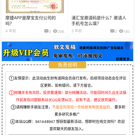
果自己需要信用卡刷卡，进入app——首页——商户收
款，添加信用卡进行刷卡操作。
相关文章：
摩捷APP是摩宝支付公司的吗？
浦汇宝邀请码是什么？邀请人手机号怎么填？
0
0
海报分享
收藏
首码投稿
首码投稿
汇开优店怎么样？可以放心去
汇开优店引领新时代支付方式
使用吗？
2022-6-8 16:52:19
2022-6-10 11:30:33
猜你喜欢