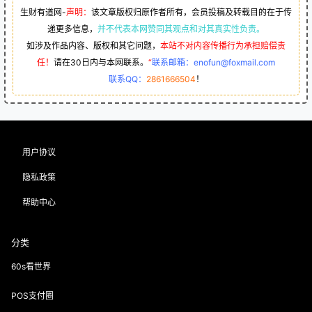
摩捷APP是摩宝支付公司的
浦汇宝邀请码是什么？邀请人
吗？
手机号怎么填？
4 年前
3 年前
0
298
0
180
免责说明
①友情提示：此活动由生财有道网会员自行发布，后续项目动态会在评论
区更新，如有疑问，请下方留言。
②网赚羊毛有风险，投资需谨慎！部分网赚活动，可能因时间久远无法操
作如发现问题联系站长QQ反馈纠正，如有不适，建议放弃操作。