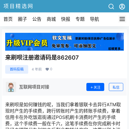
项目精选网
首页
圈子
公告
商城
快报
专题
导航
来刷呗注册邀请码是862607
0
首码投稿
4 年前
互联网项目对接
关注
私信
来刷呗是如何赚钱的呢，当我们拿着银联卡去异行ATM取
现时产生的手续费，跨行转账时产生的转账手续费，拿着
信用卡在外吃饭逛街通过POS机刷卡消费时产生的手续
费，这个手续费一般在千六，这笔手续费在你完成刷卡时