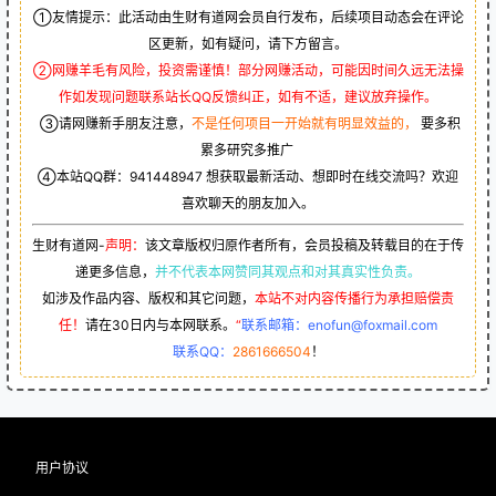
①友情提示：此活动由生财有道网会员自行发布，后续项目动态会在评论
区更新，如有疑问，请下方留言。
②网赚羊毛有风险，投资需谨慎！部分网赚活动，可能因时间久远无法操
作如发现问题联系站长QQ反馈纠正，如有不适，建议放弃操作。
③请网赚新手朋友注意，
不是任何项目一开始就有明显效益的，
要多积
累多研究多推广
④本站QQ群：
941448947
想获取最新活动、想即时在线交流吗？欢迎
喜欢聊天的朋友加入。
生财有道网-
声明：
该文章版权归原作者所有，会员投稿及转载目的在于传
递更多信息，
并不代表本网赞同其观点和对其真实性负责。
如涉及作品内容、版权和其它问题，
本站不对内容传播行为承担赔偿责
任！
请在30日内与本网联系。
“
联系邮箱：enofun@foxmail.com
联系QQ：
2861666504
！
用户协议