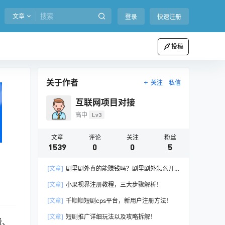
文章
登录
快速注册
投稿
关于作者
关注
私信
互联网项目对接
高中
Lv3
文章
评论
关注
粉丝
1539
0
0
5
[文章]
剧里剧外真的能赚钱吗？剧里剧外怎么开
通推广权限？
[文章]
小果视界注册教程，三大步骤解析！
[文章]
千顺顺短剧cps平台，新用户注册方法！
[文章]
短剧推广详细玩法以及攻略拆解！
费、