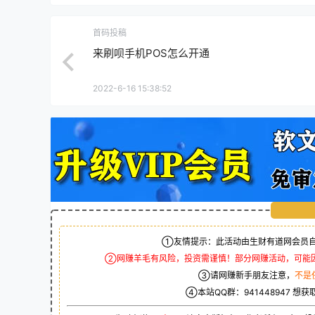
首码投稿
来刷呗手机POS怎么开通
2022-6-16 15:38:52
①友情提示：此活动由生财有道网会员自
②网赚羊毛有风险，投资需谨慎！部分网赚活动，可能
③请网赚新手朋友注意，
不是
④本站QQ群：
941448947
想获