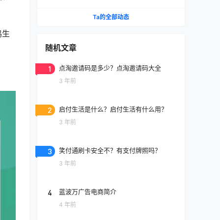
Ta的全部动态
鸡生
随机文章
1
点淘邀请码是多少？点淘邀请码大全
3 年前
2
启付生活是什么？启付生活有什么用？
3 年前
3
笑付通刷卡安全不？有支付牌照吗？
3 年前
4
蓝波万广告电商简介
4 年前