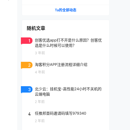
Ta的全部动态
随机文章
1
创客优选app打不开是什么原因？创客优
选是什么时候可以使用？
3 年前
2
淘客积分APP注册流程详细介绍
4 年前
3
北少云：挂机宝-高性能24小时不关机的
云端电脑
2 年前
4
任推邦首码邀请码填写979340
2 年前