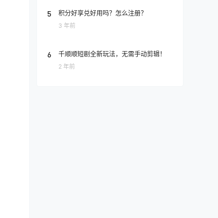
5
积分好享兑好用吗？怎么注册？
3 年前
6
千顺顺短剧全新玩法，无需手动剪辑！
2 年前