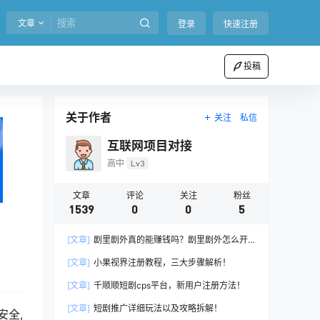
文章
登录
快速注册
投稿
关于作者
关注
私信
互联网项目对接
高中
Lv3
文章
评论
关注
粉丝
1539
0
0
5
[文章]
剧里剧外真的能赚钱吗？剧里剧外怎么开
通推广权限？
[文章]
小果视界注册教程，三大步骤解析！
[文章]
千顺顺短剧cps平台，新用户注册方法！
[文章]
短剧推广详细玩法以及攻略拆解！
安全,