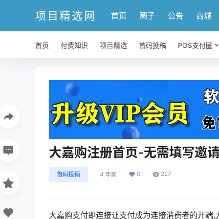
项目精选网
首页
圈子
公告
商城
首页
付费知识
项目精选
首码投稿
POS支付圈
大嘉购注册首页-无需填写邀
0
227
首码投稿
4 年前
大嘉购支付即连接让支付成为连接消费者的开端,