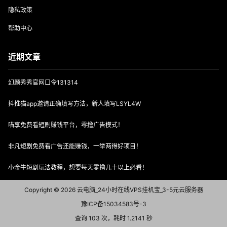
隐私政策
帮助中心
近期文章
幻颜秀秀官网口令131314
抖推猫app邀请正确填写方法，新人填写LSYL4W
喵享免费看短剧赚钱平台，零撸广告模式！
非凡短剧免费看广告还能赚钱，一举两得好项目！
小金牛短剧玩法教程，想要每天零撸几十以上必看！
Copyright © 2026
云电脑_24小时在线VPS挂机宝_3-5元云服务器
豫ICP备15034583号-3
查询 103 次，耗时 1.2141 秒