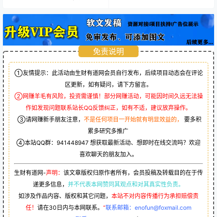
免责说明
①友情提示：此活动由生财有道网会员自行发布，后续项目动态会在评论
区更新，如有疑问，请下方留言。
②网赚羊毛有风险，投资需谨慎！部分网赚活动，可能因时间久远无法操
作如发现问题联系站长QQ反馈纠正，如有不适，建议放弃操作。
③请网赚新手朋友注意，
不是任何项目一开始就有明显效益的，
要多积
累多研究多推广
④本站QQ群：
941448947
想获取最新活动、想即时在线交流吗？欢迎
喜欢聊天的朋友加入。
生财有道网-
声明：
该文章版权归原作者所有，会员投稿及转载目的在于传
递更多信息，
并不代表本网赞同其观点和对其真实性负责。
如涉及作品内容、版权和其它问题，
本站不对内容传播行为承担赔偿责
任！
请在30日内与本网联系。
“
联系邮箱：enofun@foxmail.com