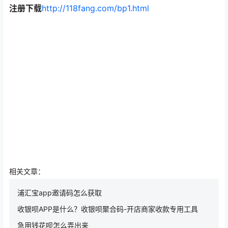
注册下载
http://118fang.com/bp1.html