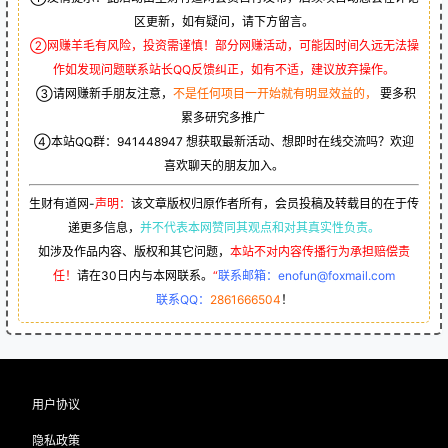
3 年前
4 年前
0
139
0
261
急用钱花呗怎么弄出来
能扫花呗的app
3 年前
3 年前
0
49
0
65
免责说明
①友情提示：此活动由生财有道网会员自行发布，后续项目动态会在评论
区更新，如有疑问，请下方留言。