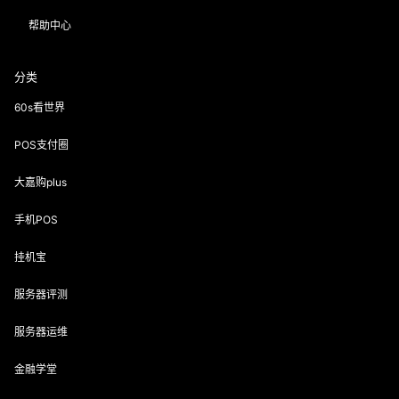
②网赚羊毛有风险，投资需谨慎！部分网赚活动，可能因时间久远无法操
作如发现问题联系站长QQ反馈纠正，如有不适，建议放弃操作。
③请网赚新手朋友注意，
不是任何项目一开始就有明显效益的，
要多积
累多研究多推广
④本站QQ群：
941448947
想获取最新活动、想即时在线交流吗？欢迎
喜欢聊天的朋友加入。
生财有道网-
声明：
该文章版权归原作者所有，会员投稿及转载目的在于传
递更多信息，
并不代表本网赞同其观点和对其真实性负责。
如涉及作品内容、版权和其它问题，
本站不对内容传播行为承担赔偿责
任！
请在30日内与本网联系。
“
联系邮箱：enofun@foxmail.com
联系QQ：
2861666504
！
用户协议
隐私政策
帮助中心