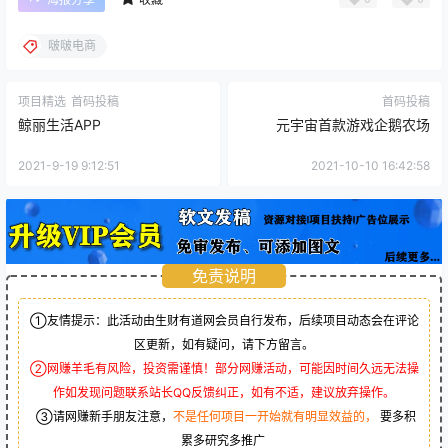
啵啵电商
项目精选
首码投稿
首码投稿
鲸丽生活APP
元宇宙首款游戏企鹅农场
2021-9-19 9:12:51
2021-10-10 16:42:58
免责说明
①友情提示：此活动由生财有道网会员自行发布，后续项目动态会在评论
区更新，如有疑问，请下方留言。
②网赚羊毛有风险，投资需谨慎！部分网赚活动，可能因时间久远无法操
作如发现问题联系站长QQ反馈纠正，如有不适，建议放弃操作。
③请网赚新手朋友注意，
不是任何项目一开始就有明显效益的，
要多积
累多研究多推广