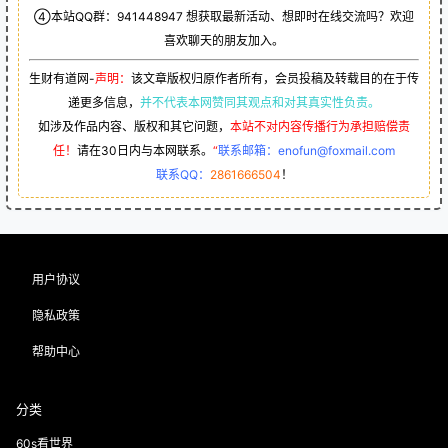
④本站QQ群：
941448947
想获取最新活动、想即时在线交流吗？欢迎
喜欢聊天的朋友加入。
生财有道网-
声明：
该文章版权归原作者所有，会员投稿及转载目的在于传
递更多信息，
并不代表本网赞同其观点和对其真实性负责。
如涉及作品内容、版权和其它问题，
本站不对内容传播行为承担赔偿责
任！
请在30日内与本网联系。
“
联系邮箱：enofun@foxmail.com
联系QQ：
2861666504
！
用户协议
隐私政策
帮助中心
分类
60s看世界