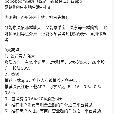
boboboom啵啵电商是一款聚合式超级app
网络购物+本地生活+社交
内测期，APP还未上线，抢占先机！
既能象某信那样聊天，又能象某宝、某东等一样购物， 也
能像某团等点外卖，还能像某音等短视频娱乐、直播带货
等
9大亮点：
1，公司实力强大
资质齐全，有15个证照，2大财团，5大投资人，28个股
东，投资30亿
2，烧钱
推荐下载app，推荐人和被推荐人各得5元
推荐会员注册下载APP，可拿5级，5、1.5、0.8、0.5、
0.3元
3，自消费得0.5%-20%消费积分
4，推荐用户消费有消费金额的千分之三平台奖励
5，推荐商户入驻，有商户营业额的千分之一平台奖励