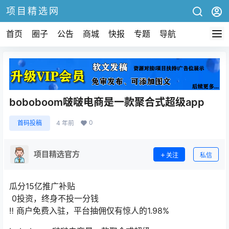
项目精选网
首页
圈子
公告
商城
快报
专题
导航
boboboom啵啵电商是一款聚合式超级app
0
首码投稿
4 年前
项目精选官方
关注
私信
瓜分15亿推广补贴
️ 0投资，终身不投一分钱
‼️ 商户免费入驻，平台抽佣仅有惊人的1.98%