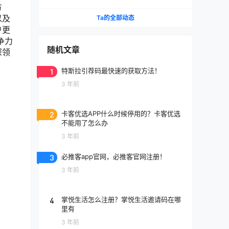
方
以及
Ta的全部动态
户更
争力
随机文章
深领
1
特斯拉引荐码最快速的获取方法！
3 年前
2
卡客优选APP什么时候停用的？卡客优选
不能用了怎么办
3 年前
3
必推客app官网，必推客官网注册！
3 年前
4
掌悦生活怎么注册？掌悦生活邀请码在哪
里有
3 年前