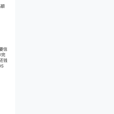
高额
要信
你完
还钱
S