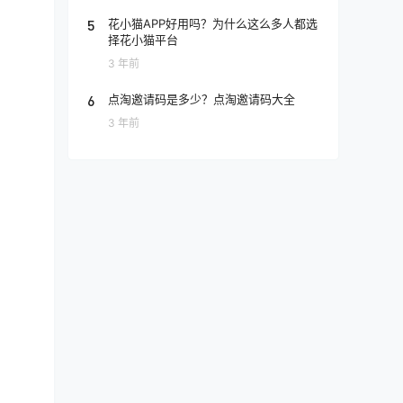
5
花小猫APP好用吗？为什么这么多人都选
择花小猫平台
3 年前
6
点淘邀请码是多少？点淘邀请码大全
3 年前