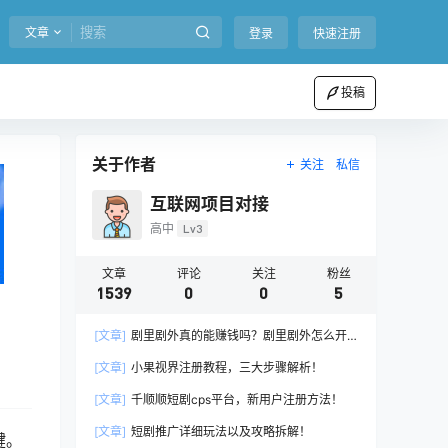
文章
登录
快速注册
投稿
关于作者
关注
私信
互联网项目对接
高中
Lv3
文章
评论
关注
粉丝
1539
0
0
5
[文章]
剧里剧外真的能赚钱吗？剧里剧外怎么开
通推广权限？
[文章]
小果视界注册教程，三大步骤解析！
[文章]
千顺顺短剧cps平台，新用户注册方法！
[文章]
短剧推广详细玩法以及攻略拆解！
键。