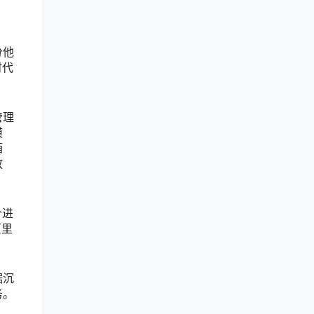
分他
时代
管理
模
酒
放
个进
页里
据沉
务。