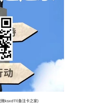
sxd11(备注卡之家)