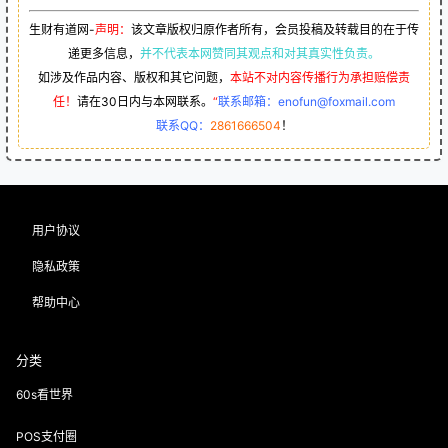
生财有道网-
声明：
该文章版权归原作者所有，会员投稿及转载目的在于传
递更多信息，
并不代表本网赞同其观点和对其真实性负责。
如涉及作品内容、版权和其它问题，
本站不对内容传播行为承担赔偿责
任！
请在30日内与本网联系。
“
联系邮箱：enofun@foxmail.com
联系QQ：
2861666504
！
用户协议
隐私政策
帮助中心
分类
60s看世界
POS支付圈