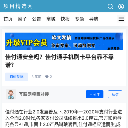
项目精选网
首页
圈子
公告
商城
快报
专题
导航
佳付通安全吗？佳付通手机刷卡平台靠不靠
谱？
0
首码投稿
3 年前
互联网项目对接
关注
私信
佳付通在行业2.0发展普及下,2019年—2020年支付行业进
入全面2.0时代,各家支付公司陆续推出2.0模式,官方和包盘
商各显神通,市面上2.0产品琳琅满目,佳付通柜应运而生,成