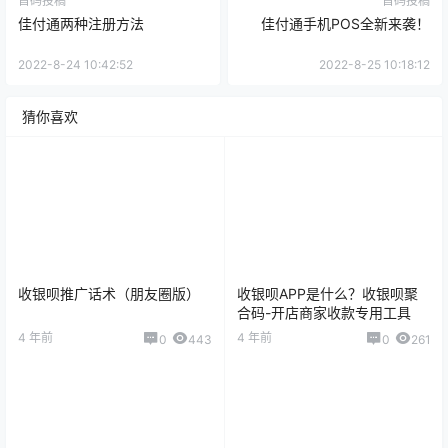
首码投稿
首码投稿
佳付通两种注册方法
佳付通手机POS全新来袭！
2022-8-24 10:42:52
2022-8-25 10:18:12
猜你喜欢
收银呗推广话术（朋友圈版）
收银呗APP是什么？收银呗聚
合码-开店商家收款专用工具
4 年前
4 年前
0
443
0
261