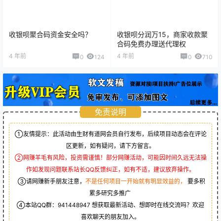
收银呗聚合码资金安全吗？
收银呗分润万15，商家收款聚
合码免费办理送代理权
4 年前
4 年前
0
124
0
710
免责说明
①友情提示：此活动由生财有道网会员自行发布，后续项目动态会在评论
区更新，如有疑问，请下方留言。
②网赚羊毛有风险，投资需谨慎！部分网赚活动，可能因时间久远无法操
作如发现问题联系站长QQ反馈纠正，如有不适，建议放弃操作。
③请网赚新手朋友注意，
不是任何项目一开始就有明显效益的，
要多积
累多研究多推广
④本站QQ群：
941448947
想获取最新活动、想即时在线交流吗？欢迎
喜欢聊天的朋友加入。