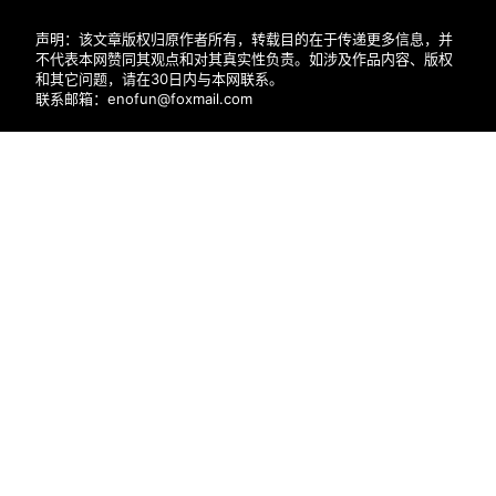
声明：该文章版权归原作者所有，转载目的在于传递更多信息，并
不代表本网赞同其观点和对其真实性负责。如涉及作品内容、版权
和其它问题，请在30日内与本网联系。
联系邮箱：enofun@foxmail.com
用户协议
首页
专题
会员
搜索
菜单
我的
隐私政策
帮助中心
近期文章
幻颜秀秀官网口令131314
抖推猫app邀请正确填写方法，新人填写LSYL4W
喵享免费看短剧赚钱平台，零撸广告模式！