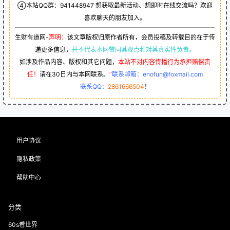
④本站QQ群：
941448947
想获取最新活动、想即时在线交流吗？欢迎
喜欢聊天的朋友加入。
生财有道网-
声明：
该文章版权归原作者所有，会员投稿及转载目的在于传
递更多信息，
并不代表本网赞同其观点和对其真实性负责。
如涉及作品内容、版权和其它问题，
本站不对内容传播行为承担赔偿责
任！
请在30日内与本网联系。
“
联系邮箱：enofun@foxmail.com
联系QQ：
2861666504
！
用户协议
隐私政策
帮助中心
分类
60s看世界