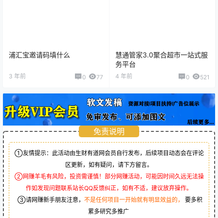
浦汇宝邀请码填什么
慧通管家3.0聚合超市一站式服
务平台
3 年前
4 年前
0
77
0
521
免责说明
①友情提示：此活动由生财有道网会员自行发布，后续项目动态会在评论
区更新，如有疑问，请下方留言。
②网赚羊毛有风险，投资需谨慎！部分网赚活动，可能因时间久远无法操
作如发现问题联系站长QQ反馈纠正，如有不适，建议放弃操作。
③请网赚新手朋友注意，
不是任何项目一开始就有明显效益的，
要多积
累多研究多推广