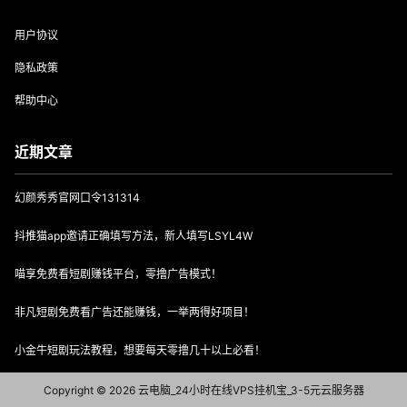
用户协议
隐私政策
帮助中心
近期文章
幻颜秀秀官网口令131314
抖推猫app邀请正确填写方法，新人填写LSYL4W
喵享免费看短剧赚钱平台，零撸广告模式！
非凡短剧免费看广告还能赚钱，一举两得好项目！
小金牛短剧玩法教程，想要每天零撸几十以上必看！
Copyright © 2026
云电脑_24小时在线VPS挂机宝_3-5元云服务器