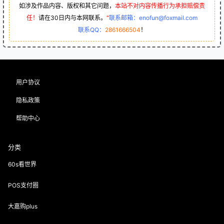
如涉及作品内容、版权和其它问题，
本站不对内容传播行为承担赔偿责
任！
请在30日内与本网联系。
“
联系邮箱：enofun@foxmail.com
联系QQ：
2861666504
！
用户协议
隐私政策
帮助中心
分类
60s看世界
POS支付圈
大嘉购plus