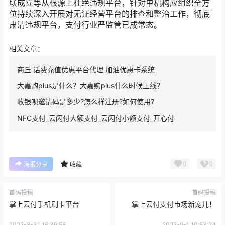
联成立等从根源上杜绝违规平台，针对单机构应组织全方
位持续深入开展对无证经营平台的排查和整治工作，彻底
肃清违规平台，支付行业严监管已成常态。
相关文章：
商丘 话费充值优惠平台代理 加油优惠卡系统
大嘉购plus是什么？大嘉购plus什么时候上线？
收银呗邀请码是多少?怎么样注册?如何使用?
NFC支付_云闪付大额支付_云闪付小额支付_开心付
0
0
海报分享
收藏
首码投稿
首码投稿
掌上云付手机刷卡平台
掌上云付支付市场新宠儿！
2022-8-31 16:39:56
2022-9-1 10:53:24