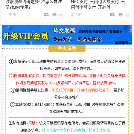
收银呗邀请码是多少?怎么样注
NFC支付_云闪付大额支付_云
册?如何使用?
闪付小额支付_开心付
4 年前
3 年前
0
143
0
172
免责说明
①友情提示：此活动由生财有道网会员自行发布，后续项目动态会在评论
区更新，如有疑问，请下方留言。
②网赚羊毛有风险，投资需谨慎！部分网赚活动，可能因时间久远无法操
作如发现问题联系站长QQ反馈纠正，如有不适，建议放弃操作。
③请网赚新手朋友注意，
不是任何项目一开始就有明显效益的，
要多积
累多研究多推广
④本站QQ群：
941448947
想获取最新活动、想即时在线交流吗？欢迎
喜欢聊天的朋友加入。
生财有道网-
声明：
该文章版权归原作者所有，会员投稿及转载目的在于传
递更多信息，
并不代表本网赞同其观点和对其真实性负责。