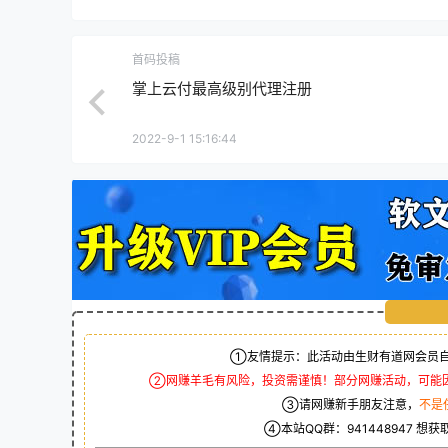
首码投稿
掌上云付最高级别代理注册
2022-9-1 15:16:44
①友情提示：此活动由生财有道网会员自
②网赚羊毛有风险，投资需谨慎！部分网赚活动，可能
③请网赚新手朋友注意，
不是
④本站QQ群：
941448947
想获