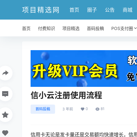
项目精选网
首页
圈子
公告
商城
首页
付费知识
项目精选
首码投稿
POS支付圈
信小云注册使用流程
0
81
首码投稿
3 年前
信用卡无论是发卡量还是交易额均快速增长，信