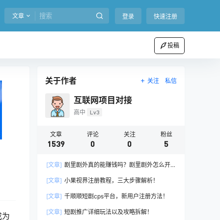
文章
登录
快速注册
投稿
关于作者
关注
私信
互联网项目对接
高中
Lv3
文章
评论
关注
粉丝
1539
0
0
5
[文章]
剧里剧外真的能赚钱吗？剧里剧外怎么开
通推广权限？
[文章]
小果视界注册教程，三大步骤解析！
[文章]
千顺顺短剧cps平台，新用户注册方法！
[文章]
短剧推广详细玩法以及攻略拆解！
成为