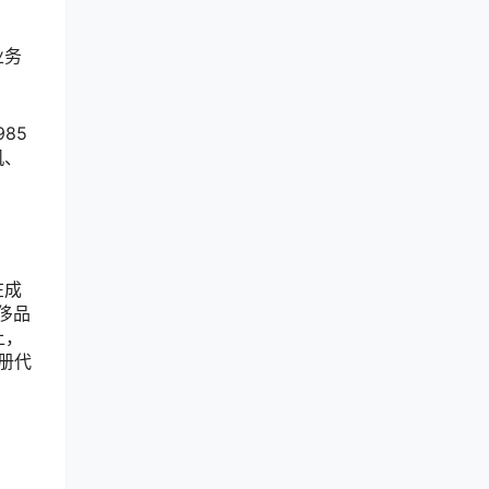
业务
85
机、
在成
侈品
上，
注册代