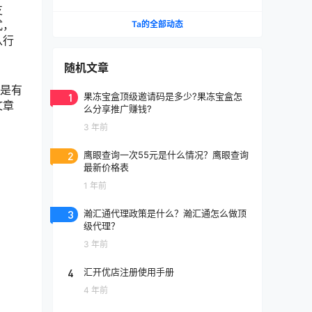
支
式，
Ta的全部动态
从行
随机文章
也是有
1
果冻宝盒顶级邀请码是多少?果冻宝盒怎
文章
么分享推广赚钱?
3 年前
2
鹰眼查询一次55元是什么情况？鹰眼查询
最新价格表
1 年前
3
瀚汇通代理政策是什么？瀚汇通怎么做顶
级代理？
3 年前
4
汇开优店注册使用手册
4 年前