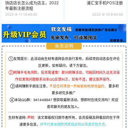
饷店店长怎么成为店主，2022
浦汇宝手机POS注册
年最新注册流程
2022-9-11 19:48:45
2022-9-15 9:44:56
免责说明
①友情提示：此活动由生财有道网会员自行发布，后续项目动态会在评论
区更新，如有疑问，请下方留言。
②网赚羊毛有风险，投资需谨慎！部分网赚活动，可能因时间久远无法操
作如发现问题联系站长QQ反馈纠正，如有不适，建议放弃操作。
③请网赚新手朋友注意，
不是任何项目一开始就有明显效益的，
要多积
累多研究多推广
④本站QQ群：
941448947
想获取最新活动、想即时在线交流吗？欢迎
喜欢聊天的朋友加入。
生财有道网-
声明：
该文章版权归原作者所有，会员投稿及转载目的在于传
递更多信息，
并不代表本网赞同其观点和对其真实性负责。