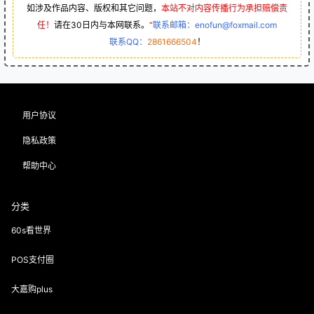
如涉及作品内容、版权和其它问题，
本站不对内容传播行为承担赔偿责
任！
请在30日内与本网联系。
“
联系邮箱：enofun@foxmail.com
联系QQ：
2861666504
！
用户协议
隐私政策
帮助中心
分类
60s看世界
POS支付圈
大嘉购plus