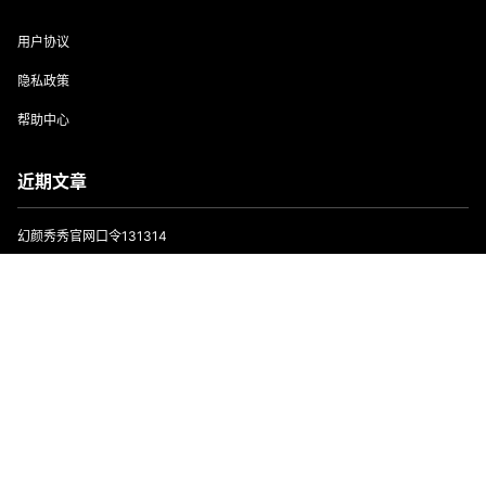
用户协议
隐私政策
帮助中心
近期文章
幻颜秀秀官网口令131314
抖推猫app邀请正确填写方法，新人填写LSYL4W
首页
专题
会员
搜索
菜单
我的
喵享免费看短剧赚钱平台，零撸广告模式！
非凡短剧免费看广告还能赚钱，一举两得好项目！
小金牛短剧玩法教程，想要每天零撸几十以上必看！
Copyright © 2026
云电脑_24小时在线VPS挂机宝_3-5元云服务器