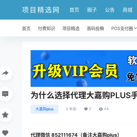
项目精选网
首页
圈子
公告
商城
首页
付费知识
项目精选
首码投稿
POS支付圈
为什么选择代理大嘉购PLUS手
0
44
大嘉购plus
3 年前
代理微信 852111674（备注大嘉购plus）