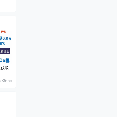
么获取
0
139