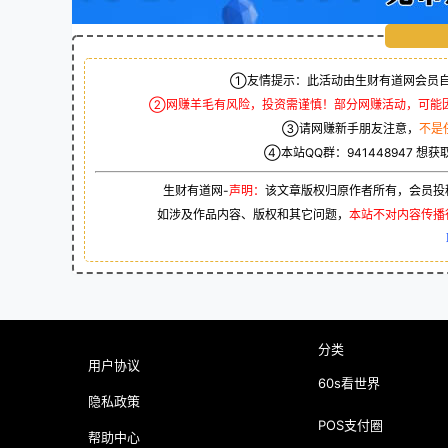
①友情提示：此活动由生财有道网会员自
②网赚羊毛有风险，投资需谨慎！部分网赚活动，可能
③请网赚新手朋友注意，
不是
④本站QQ群：
941448947
想获
生财有道网-
声明：
该文章版权归原作者所有，会员投
如涉及作品内容、版权和其它问题，
本站不对内容传播
分类
用户协议
60s看世界
隐私政策
POS支付圈
帮助中心