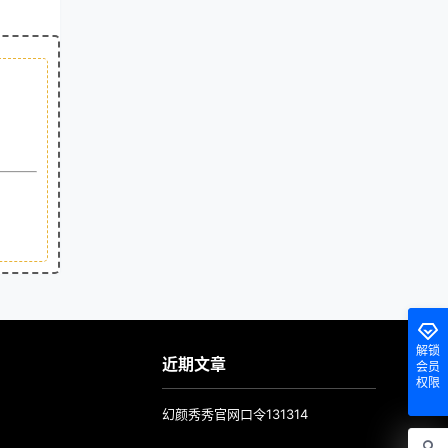
解锁
近期文章
会员
权限
幻颜秀秀官网口令131314