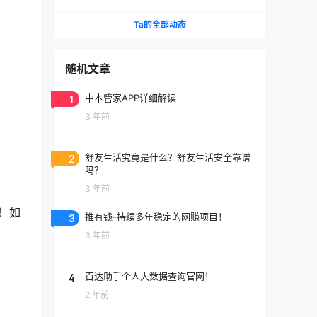
Ta的全部动态
随机文章
1
中本管家APP详细解读
3 年前
2
舒友生活究竟是什么？舒友生活安全靠谱
吗？
3 年前
 ！如
3
推有钱-持续多年稳定的网赚项目！
3 年前
4
百达助手个人大数据查询官网！
2 年前