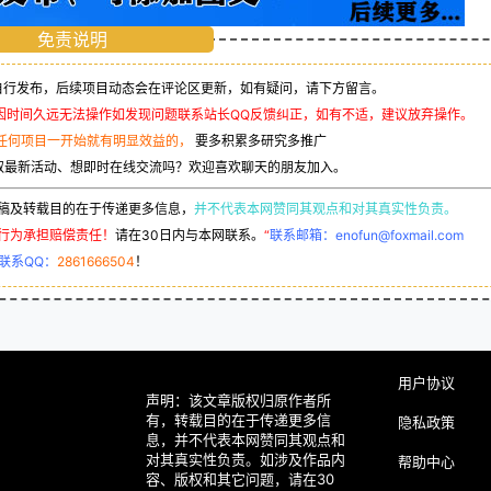
免责说明
行发布，后续项目动态会在评论区更新，如有疑问，请下方留言。
因时间久远无法操作如发现问题联系站长QQ反馈纠正，如有不适，建议放弃操作。
任何项目一开始就有明显效益的，
要多积累多研究多推广
取最新活动、想即时在线交流吗？欢迎喜欢聊天的朋友加入。
稿及转载目的在于传递更多信息，
并不代表本网赞同其观点和对其真实性负责。
行为承担赔偿责任！
请在30日内与本网联系。
“
联系邮箱：enofun@foxmail.com
联系QQ：
2861666504
！
用户协议
声明：该文章版权归原作者所
有，转载目的在于传递更多信
隐私政策
息，并不代表本网赞同其观点和
对其真实性负责。如涉及作品内
帮助中心
容、版权和其它问题，请在30