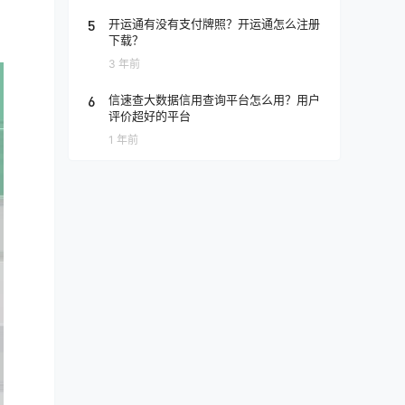
5
开运通有没有支付牌照？开运通怎么注册
下载？
3 年前
6
信速查大数据信用查询平台怎么用？用户
评价超好的平台
1 年前