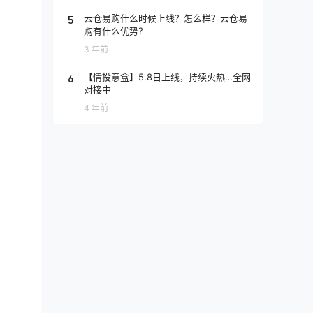
5
云仓易购什么时候上线？怎么样？云仓易
购有什么优势?
3 年前
6
【情投意盒】5.8日上线，持续火热…全网
对接中
4 年前