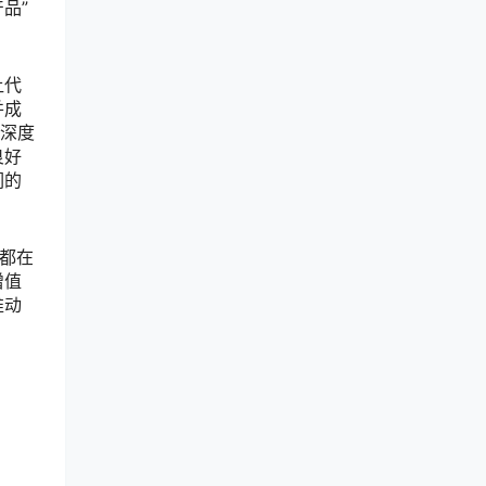
品”
让代
并成
做深度
良好
们的
等都在
增值
推动