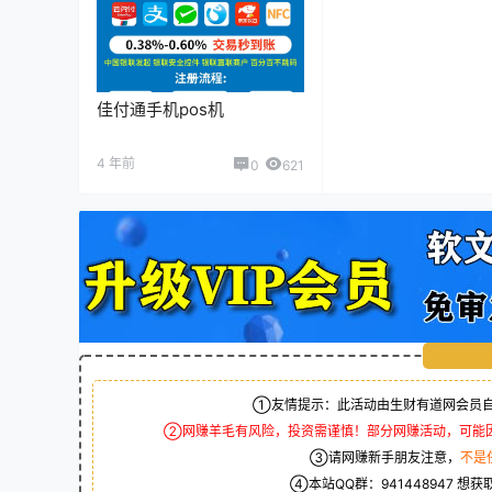
佳付通手机pos机
4 年前
0
621
①友情提示：此活动由生财有道网会员自
②网赚羊毛有风险，投资需谨慎！部分网赚活动，可能
③请网赚新手朋友注意，
不是
④本站QQ群：
941448947
想获