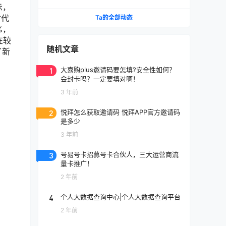
示，
时代
Ta的全部动态
%，
在较
随机文章
了新
1
大嘉购plus邀请码要怎填?安全性如何？
会封卡吗？一定要填对啊！
3 年前
2
悦拜怎么获取邀请码 悦拜APP官方邀请码
是多少
3 年前
3
号易号卡招募号卡合伙人，三大运营商流
量卡推广！
2 年前
4
个人大数据查询中心|个人大数据查询平台
2 年前