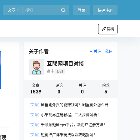
文章
登录
快速注册
投稿
关于作者
关注
私信
互联网项目对接
高中
Lv3
文章
评论
关注
粉丝
1539
0
0
5
[文章]
剧里剧外真的能赚钱吗？剧里剧外怎么开
通推广权限？
[文章]
小果视界注册教程，三大步骤解析！
[文章]
千顺顺短剧cps平台，新用户注册方法！
[文章]
短剧推广详细玩法以及攻略拆解！
对现