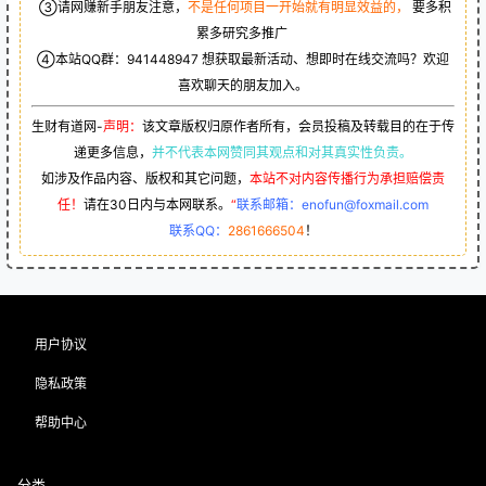
③请网赚新手朋友注意，
不是任何项目一开始就有明显效益的，
要多积
累多研究多推广
④本站QQ群：
941448947
想获取最新活动、想即时在线交流吗？欢迎
喜欢聊天的朋友加入。
生财有道网-
声明：
该文章版权归原作者所有，会员投稿及转载目的在于传
递更多信息，
并不代表本网赞同其观点和对其真实性负责。
如涉及作品内容、版权和其它问题，
本站不对内容传播行为承担赔偿责
任！
请在30日内与本网联系。
“
联系邮箱：enofun@foxmail.com
联系QQ：
2861666504
！
用户协议
隐私政策
帮助中心
分类