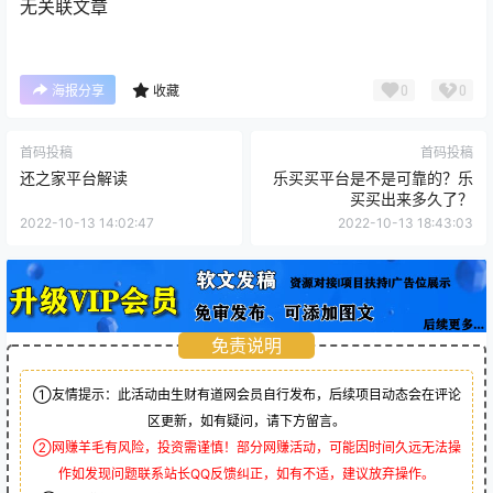
无关联文章
0
0
海报分享
收藏
首码投稿
首码投稿
还之家平台解读
乐买买平台是不是可靠的？乐
买买出来多久了？
2022-10-13 14:02:47
2022-10-13 18:43:03
免责说明
①友情提示：此活动由生财有道网会员自行发布，后续项目动态会在评论
区更新，如有疑问，请下方留言。
②网赚羊毛有风险，投资需谨慎！部分网赚活动，可能因时间久远无法操
作如发现问题联系站长QQ反馈纠正，如有不适，建议放弃操作。