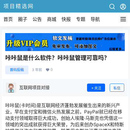
项目精选网
首页
圈子
公告
商城
快报
专题
导航
咔咔鼠是什么软件？咔咔鼠管理可靠吗？
0
首码投稿
3 年前
互联网项目对接
关注
私信
咔咔鼠(卡时间)是互联网经济蓬勃发展催生出来的新兴产
业，早在支付宝和微信火热发展之前，PayPal就已经在移
动支付领域取得巨大成功，创始人埃隆·马斯克也凭借这一
领域的突出成就获得巨大荣誉，为后来创办SpaceX和特斯