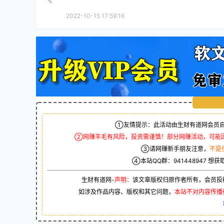
2022-10-15 17:59:16
①友情提示：此活动由生财有道网会员自
②网赚羊毛有风险，投资需谨慎！部分网赚活动，可能
③请网赚新手朋友注意，
不是
④本站QQ群：
941448947
想获
生财有道网-
声明：
该文章版权归原作者所有，会员投
如涉及作品内容、版权和其它问题，
本站不对内容传播