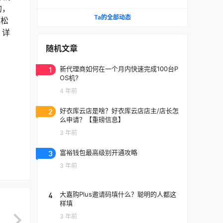
么填写？
的，
Ta的全部动态
轻松
，详
随机文章
1
新代理商如何在一个月内快速完成100台P
OS机?
4 年前
2
好衣库云店是啥？好衣库云店店主/店长怎
么申请？【重磅信息】
3 年前
3
富裕钱包最高级别开通攻略
3 年前
4
大嘉购Plus邀请码填什么？聪明的人都这
样填
3 年前