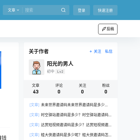
文章
登录
快速注册
投稿
关于作者
关注
私信
阳光的男人
初中
Lv2
文章
评论
关注
粉丝
43
0
0
0
[文章]
未来世界邀请码未来世界邀请码是多少
呢？
[文章]
时空驿站邀请码是多少？时空驿站邀请码
介绍
[文章]
达赏短视频邀请码是多少？达赏短视频邀
请码大全
[文章]
蛙大侠邀请码是多少呢？蛙大侠邀请码怎
赚钱