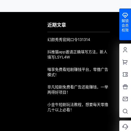
解锁
近期文章
会员
权限
幻颜秀秀官网口令131314
抖推猫app邀请正确填写方法，新人
填写LSYL4W
喵享免费看短剧赚钱平台，零撸广告
模式！
非凡短剧免费看广告还能赚钱，一举
两得好项目！
小金牛短剧玩法教程，想要每天零撸
几十以上必看！