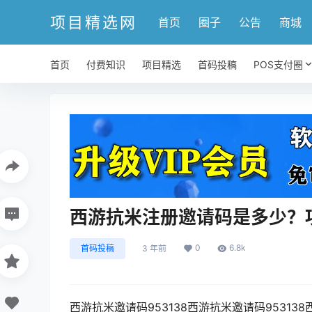
项目精选网
首页
圈子
公告
商城
首页
付费知识
项目精选
首码投稿
POS支付圈
西游抗米注册邀请码是多少？
0
6.8k
首码投稿
3 年前
西游抗米邀请码953138西游抗米邀请码9531