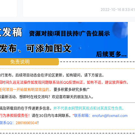
2022-10-16 8:33:41
免责说明
行发布，后续项目动态会在评论区更新，如有疑问，请下方留言。
因时间久远无法操作如发现问题联系站长QQ反馈纠正，如有不适，建议放弃操作。
任何项目一开始就有明显效益的，
要多积累多研究多推广
取最新活动、想即时在线交流吗？欢迎喜欢聊天的朋友加入。
稿及转载目的在于传递更多信息，
并不代表本网赞同其观点和对其真实性负责。
行为承担赔偿责任！
请在30日内与本网联系。
“
联系邮箱：enofun@foxmail.com
联系QQ：
2861666504
！