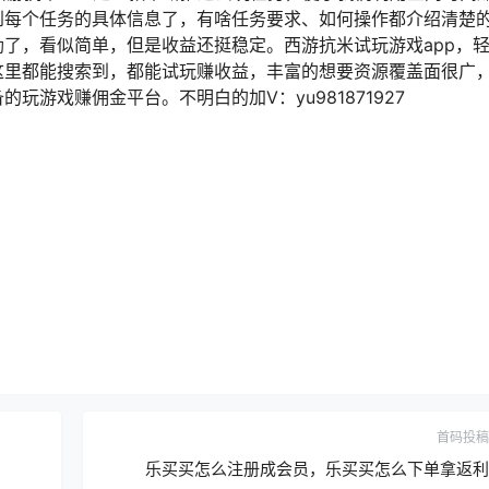
到每个任务的具体信息了，有啥任务要求、如何操作都介绍清楚
了，看似简单，但是收益还挺稳定。西游抗米试玩游戏app，
这里都能搜索到，都能试玩赚收益，丰富的想要资源覆盖面很广
游戏赚佣金平台。不明白的加V：yu981871927
首码投稿
乐买买怎么注册成会员，乐买买怎么下单拿返利