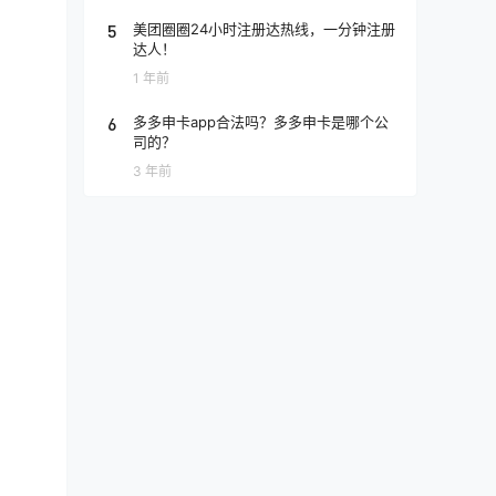
5
美团圈圈24小时注册达热线，一分钟注册
达人！
1 年前
6
多多申卡app合法吗？多多申卡是哪个公
司的？
3 年前