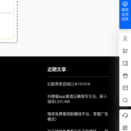
解锁
会员
权限
近期文章
幻颜秀秀官网口令131314
抖推猫app邀请正确填写方法，新人
填写LSYL4W
喵享免费看短剧赚钱平台，零撸广告
模式！