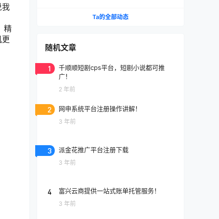
说我
Ta的全部动态
，精
机更
随机文章
1
千顺顺短剧cps平台，短剧小说都可推
广！
2 年前
2
网申系统平台注册操作讲解！
3 年前
3
派金花推广平台注册下载
3 年前
4
富兴云商提供一站式账单托管服务！
3 年前