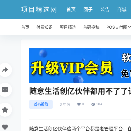
项目精选网
首页
圈子
公告
商城
首页
付费知识
项目精选
首码投稿
POS支付圈
随意生活创亿伙伴都用不了了
0
104
首码投稿
3 年前
随意生活创亿伙伴这两个平台都是老管理平台，