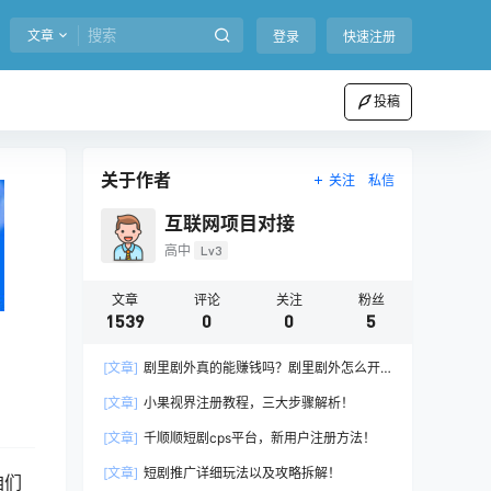
文章
登录
快速注册
投稿
关于作者
关注
私信
互联网项目对接
高中
Lv3
文章
评论
关注
粉丝
1539
0
0
5
？
[文章]
剧里剧外真的能赚钱吗？剧里剧外怎么开
通推广权限？
[文章]
小果视界注册教程，三大步骤解析！
[文章]
千顺顺短剧cps平台，新用户注册方法！
[文章]
短剧推广详细玩法以及攻略拆解！
咱们