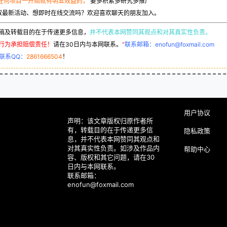
任何项目一开始就有明显效益的，
要多积累多研究多推广
取最新活动、想即时在线交流吗？欢迎喜欢聊天的朋友加入。
稿及转载目的在于传递更多信息，
并不代表本网赞同其观点和对其真实性负责。
行为承担赔偿责任！
请在30日内与本网联系。
“
联系邮箱：enofun@foxmail.com
联系QQ：
2861666504
！
用户协议
声明：该文章版权归原作者所
有，转载目的在于传递更多信
隐私政策
息，并不代表本网赞同其观点和
对其真实性负责。如涉及作品内
帮助中心
容、版权和其它问题，请在30
日内与本网联系。
联系邮箱：
enofun@foxmail.com