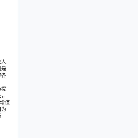
款人
别是
等各
务提
在，
供增值
用为
所