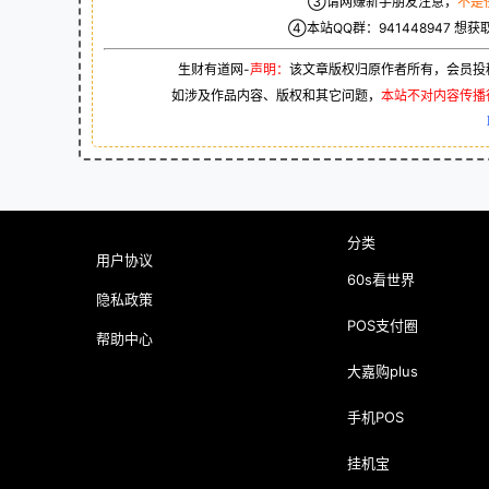
③请网赚新手朋友注意，
不是
④本站QQ群：
941448947
想获
生财有道网-
声明：
该文章版权归原作者所有，会员投
如涉及作品内容、版权和其它问题，
本站不对内容传播
分类
用户协议
60s看世界
隐私政策
POS支付圈
帮助中心
大嘉购plus
手机POS
挂机宝