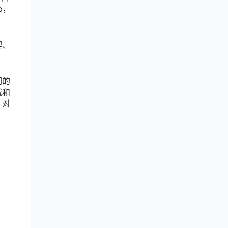
p，
理、
们的
域和
，对