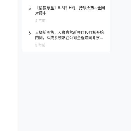
5
【情投意盒】5.8日上线，持续火热…全网
对接中
4 年前
6
天狮新零售，天狮直营新项目10月初开始
内侧，众成系统常驻公司全程陪同考察，
众成财团百万大团队扶持到底
3 年前