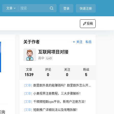
文章
登录
快速注册
投稿
关于作者
关注
私信
互联网项目对接
高中
Lv3
文章
评论
关注
粉丝
1539
0
0
5
[文章]
剧里剧外真的能赚钱吗？剧里剧外怎么开
通推广权限？
[文章]
小果视界注册教程，三大步骤解析！
[文章]
千顺顺短剧cps平台，新用户注册方法！
[文章]
短剧推广详细玩法以及攻略拆解！
咨询