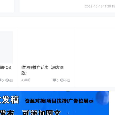
2022-10-18 11:39:15
做POS
收银呗推广话术（朋友圈
版）
4 年前
0
68
0
442