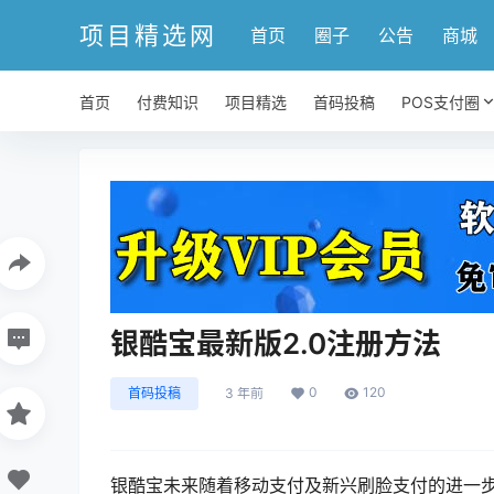
项目精选网
首页
圈子
公告
商城
首页
付费知识
项目精选
首码投稿
POS支付圈
银酷宝最新版2.0注册方法
0
120
首码投稿
3 年前
银酷宝未来随着移动支付及新兴刷脸支付的进一