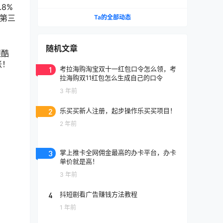
8%
家第三
Ta的全部动态
随机文章
银酷
账！
1
考拉海购淘宝双十一红包口令怎么领，考
拉海购双11红包怎么生成自己的口令
3 年前
2
乐买买新人注册，起步操作乐买买项目！
2 年前
3
掌上推卡全网佣金最高的办卡平台，办卡
单价就是高！
3 年前
4
抖短剧看广告赚钱方法教程
1 年前