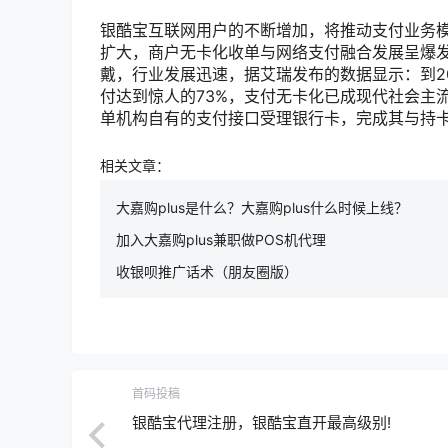
银酷宝互联网用户的不断增加，将推动支付业务
扩大，商户无卡化收单与网络支付融合发展呈爆
戴，行业发展迅速，据艾瑞发布的数据显示：到20
付达到惊人的73%，支付无卡化已成现代社会主
单机构自有的支付接口受理银行卡，完成其与持
相关文章：
大嘉购plus是什么？大嘉购plus什么时候上线？
加入大嘉购plus兼职做POS机代理
收银呗推广话术（朋友圈版）
首码投稿
银酷宝代理注册，银酷宝直开最高级别!