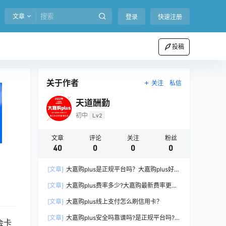
文章
登录
快速注册
投稿
关于作者
关注
私信
天道酬勤
初中
Lv2
文章
评论
关注
粉丝
40
0
0
0
[文章]
大嘉购plus是正规平台吗？大嘉购plus好不
好用、千万小心掉坑。
[文章]
大嘉购plus费率多少?大嘉购最新费率更新
表! 单笔提现费吗!
[文章]
大嘉购plus线上支付怎么刷信用卡？
[文章]
大嘉购plus安全吗靠谱吗?是正规平台吗?刷
会卡