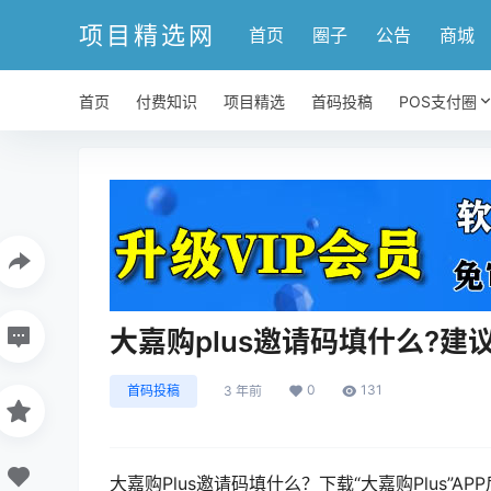
项目精选网
首页
圈子
公告
商城
首页
付费知识
项目精选
首码投稿
POS支付圈
大嘉购plus邀请码填什么?建议
0
131
首码投稿
3 年前
大嘉购Plus邀请码填什么？下载“大嘉购Plus”