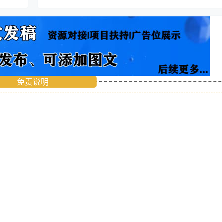
免责说明
行发布，后续项目动态会在评论区更新，如有疑问，请下方留言。
因时间久远无法操作如发现问题联系站长QQ反馈纠正，如有不适，建议放弃操作。
任何项目一开始就有明显效益的，
要多积累多研究多推广
取最新活动、想即时在线交流吗？欢迎喜欢聊天的朋友加入。
稿及转载目的在于传递更多信息，
并不代表本网赞同其观点和对其真实性负责。
行为承担赔偿责任！
请在30日内与本网联系。
“
联系邮箱：enofun@foxmail.com
联系QQ：
2861666504
！