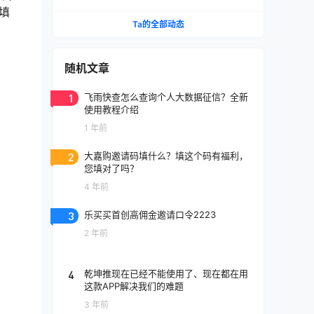
卡支付我来告诉你!
填
Ta的全部动态
随机文章
1
飞雨快查怎么查询个人大数据征信？全新
使用教程介绍
1 年前
2
大嘉购邀请码填什么？填这个码有福利，
您填对了吗？
4 年前
3
乐买买首创高佣金邀请口令2223
2 年前
4
乾坤推现在已经不能使用了、现在都在用
这款APP解决我们的难题
3 年前