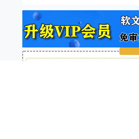
①友情提示：此活动由生财有道网会员自
②网赚羊毛有风险，投资需谨慎！部分网赚活动，可能
③请网赚新手朋友注意，
不是
④本站QQ群：
941448947
想获
生财有道网-
声明：
该文章版权归原作者所有，会员投
如涉及作品内容、版权和其它问题，
本站不对内容传播