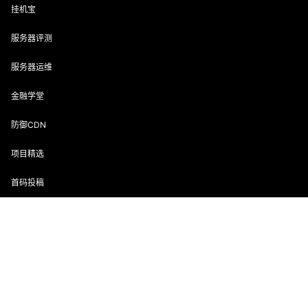
挂机宝
服务器评测
服务器运维
金融学堂
防御CDN
项目精选
首码投稿
首页
专题
会员
搜索
菜单
我的
声明：该文章版权归原作者所有，转载目的在于传递更多信息，并
不代表本网赞同其观点和对其真实性负责。如涉及作品内容、版权
和其它问题，请在30日内与本网联系。
联系邮箱：enofun@foxmail.com