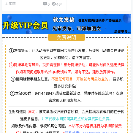
4 年前
0
464
免责说明
①友情提示：此活动由生财有道网会员自行发布，后续项目动态会在评论
区更新，如有疑问，请下方留言。
②网赚羊毛有风险，投资需谨慎！部分网赚活动，可能因时间久远无法操
作如发现问题联系站长QQ反馈纠正，如有不适，建议放弃操作。
③请网赚新手朋友注意，
不是任何项目一开始就有明显效益的，
要多积
累多研究多推广
④本站QQ群：
941448947
想获取最新活动、想即时在线交流吗？欢迎
喜欢聊天的朋友加入。
生财有道网-
声明：
该文章版权归原作者所有，会员投稿及转载目的在于传
递更多信息，
并不代表本网赞同其观点和对其真实性负责。
如涉及作品内容、版权和其它问题，
本站不对内容传播行为承担赔偿责