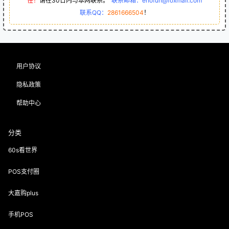
任！
请在30日内与本网联系。
“
联系邮箱：enofun@foxmail.com
联系QQ：
2861666504
！
用户协议
隐私政策
帮助中心
分类
60s看世界
POS支付圈
大嘉购plus
手机POS