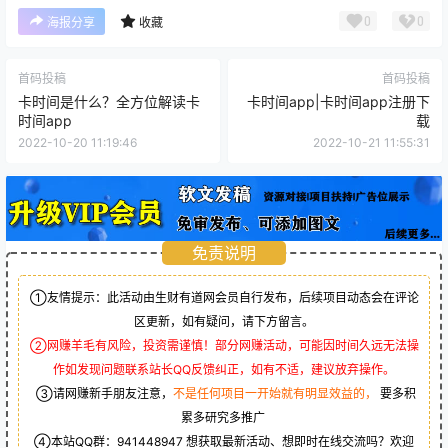
0
0
海报分享
收藏
首码投稿
首码投稿
卡时间是什么？全方位解读卡
卡时间app|卡时间app注册下
时间app
载
2022-10-20 11:19:46
2022-10-21 11:55:31
免责说明
①友情提示：此活动由生财有道网会员自行发布，后续项目动态会在评论
区更新，如有疑问，请下方留言。
②网赚羊毛有风险，投资需谨慎！部分网赚活动，可能因时间久远无法操
作如发现问题联系站长QQ反馈纠正，如有不适，建议放弃操作。
③请网赚新手朋友注意，
不是任何项目一开始就有明显效益的，
要多积
累多研究多推广
④本站QQ群：
941448947
想获取最新活动、想即时在线交流吗？欢迎