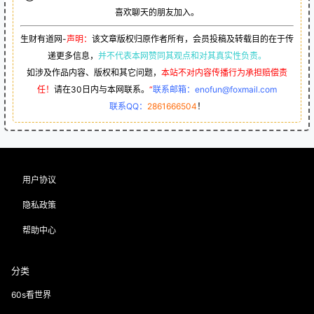
喜欢聊天的朋友加入。
生财有道网-
声明：
该文章版权归原作者所有，会员投稿及转载目的在于传
递更多信息，
并不代表本网赞同其观点和对其真实性负责。
如涉及作品内容、版权和其它问题，
本站不对内容传播行为承担赔偿责
任！
请在30日内与本网联系。
“
联系邮箱：enofun@foxmail.com
联系QQ：
2861666504
！
用户协议
隐私政策
帮助中心
分类
60s看世界