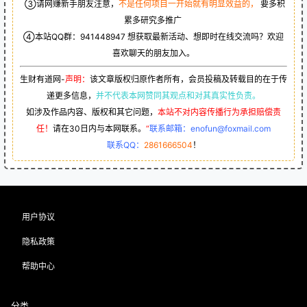
③请网赚新手朋友注意，
不是任何项目一开始就有明显效益的，
要多积
累多研究多推广
④本站QQ群：
941448947
想获取最新活动、想即时在线交流吗？欢迎
喜欢聊天的朋友加入。
生财有道网-
声明：
该文章版权归原作者所有，会员投稿及转载目的在于传
递更多信息，
并不代表本网赞同其观点和对其真实性负责。
如涉及作品内容、版权和其它问题，
本站不对内容传播行为承担赔偿责
任！
请在30日内与本网联系。
“
联系邮箱：enofun@foxmail.com
联系QQ：
2861666504
！
用户协议
隐私政策
帮助中心
分类