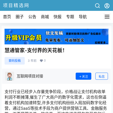
项目精选网
首页
圈子
公告
商城
快报
专题
导航
慧通管家-支付界的天花板！
0
首码投稿
3 年前
互联网项目对接
关注
私信
支付行业已经步入存量竞争阶段，价格战让支付机构收单
利润不断摊薄,催生了广大商户的数字化需求，这也在倒逼
着支付机构加速转型,许多支付机构纷纷入局加码数字化经
营，通过SaaS等技术手段为商户提供营销工具、金融服务