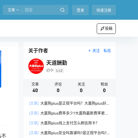
文章
登录
快速注册
投稿
关于作者
关注
私信
天道酬勤
初中
Lv2
文章
评论
关注
粉丝
40
0
0
0
[文章]
大嘉购plus是正规平台吗？大嘉购plus好不
好用、千万小心掉坑。
[文章]
大嘉购plus费率多少?大嘉购最新费率更新
表! 单笔提现费吗!
[文章]
大嘉购plus线上支付怎么刷信用卡？
[文章]
大嘉购plus安全吗靠谱吗?是正规平台吗?刷
品不