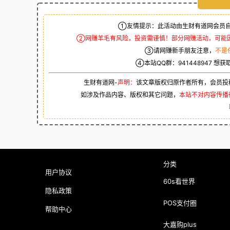
①友情提示：此活动由生财有道网会员自
②网赚羊毛有风险，投资需谨慎！部分网赚活动，可能
③请网赚新手朋友注意，
不是
④本站QQ群：
941448947
想获
生财有道网-
声明：
该文章版权归原作者所有，会员投
如涉及作品内容、版权和其它问题，
本站不对内容传播
分类
用户协议
60s看世界
隐私政策
POS支付圈
帮助中心
大嘉购plus