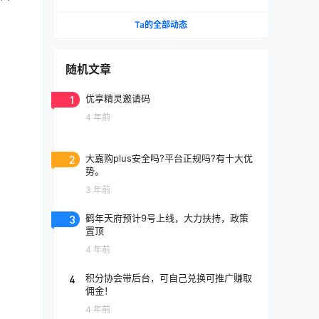
卡支付我来告诉你!
Ta的全部动态
随机文章
1
优享精灵邀请码
4 年前
2
大嘉购plus安全吗?平台正规吗?有十大优
势。
3 年前
3
鹤年天府预计9号上线，大力扶持，政策
置顶
4 年前
4
积分协会带后台，可自己兑换可推广赚取
佣金！
4 年前