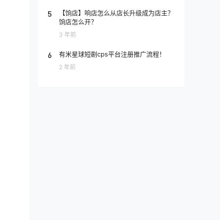
5
【饷店】响店怎么从店长升级成为店主？
饷店怎么开？
3 年前
6
有米星球短剧cps平台注册推广流程！
2 年前