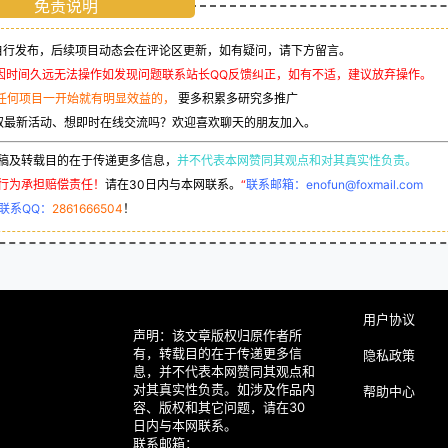
免责说明
行发布，后续项目动态会在评论区更新，如有疑问，请下方留言。
因时间久远无法操作如发现问题联系站长QQ反馈纠正，如有不适，建议放弃操作。
任何项目一开始就有明显效益的，
要多积累多研究多推广
取最新活动、想即时在线交流吗？欢迎喜欢聊天的朋友加入。
稿及转载目的在于传递更多信息，
并不代表本网赞同其观点和对其真实性负责。
行为承担赔偿责任！
请在30日内与本网联系。
“
联系邮箱：enofun@foxmail.com
联系QQ：
2861666504
！
用户协议
声明：该文章版权归原作者所
有，转载目的在于传递更多信
隐私政策
息，并不代表本网赞同其观点和
对其真实性负责。如涉及作品内
帮助中心
容、版权和其它问题，请在30
日内与本网联系。
联系邮箱：