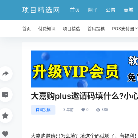
项目精选网
首页
圈子
公告
商城
首页
付费知识
项目精选
首码投稿
POS支付圈
大嘉购plus邀请码填什么?
0
385
首码投稿
3 年前
大嘉购邀请码怎么填？填这个码就够了，有福利