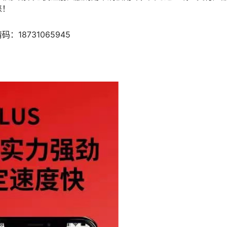
睐！
8731065945