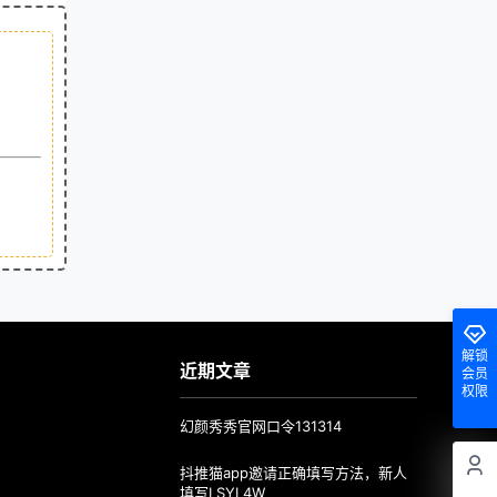
解锁
近期文章
会员
权限
幻颜秀秀官网口令131314
抖推猫app邀请正确填写方法，新人
填写LSYL4W