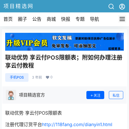
项目精选网
首页
圈子
公告
商城
快报
专题
导航
联动优势 享云付POS限额表；附如何办理注册
享云付教程
0
手机POS
3 年前
项目精选官方
关注
私信
联动优势 享云付POS限额表
注册代理订货平台
http://118fang.com/dianyin1.html