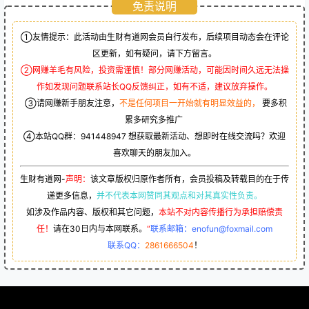
免责说明
①友情提示：此活动由生财有道网会员自行发布，后续项目动态会在评论
区更新，如有疑问，请下方留言。
②网赚羊毛有风险，投资需谨慎！部分网赚活动，可能因时间久远无法操
作如发现问题联系站长QQ反馈纠正，如有不适，建议放弃操作。
③请网赚新手朋友注意，
不是任何项目一开始就有明显效益的，
要多积
累多研究多推广
④本站QQ群：
941448947
想获取最新活动、想即时在线交流吗？欢迎
喜欢聊天的朋友加入。
生财有道网-
声明：
该文章版权归原作者所有，会员投稿及转载目的在于传
递更多信息，
并不代表本网赞同其观点和对其真实性负责。
如涉及作品内容、版权和其它问题，
本站不对内容传播行为承担赔偿责
任！
请在30日内与本网联系。
“
联系邮箱：enofun@foxmail.com
联系QQ：
2861666504
！