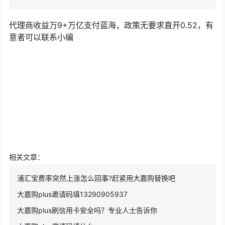
代理商收益万9+万亿支付蓝海，政策无要求直开0.52，有
意者可以联系小编
相关文章：
浦汇宝费率突然上涨怎么回事?赶紧用大嘉购替换吧
大嘉购plus邀请码填13290905937
大嘉购plus刷信用卡安全吗？专业人士告诉你