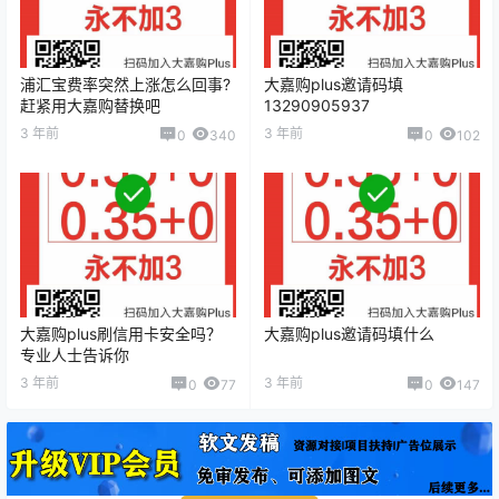
浦汇宝费率突然上涨怎么回事?
大嘉购plus邀请码填
赶紧用大嘉购替换吧
13290905937
3 年前
3 年前
0
340
0
102
大嘉购plus刷信用卡安全吗？
大嘉购plus邀请码填什么
专业人士告诉你
3 年前
3 年前
0
77
0
147