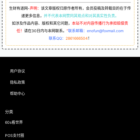
生财有道网-
声明：
该文章版权归原作者所有，会员投稿及转载目的在于传
递更多信息，
并不代表本网赞同其观点和对其真实性负责。
如涉及作品内容、版权和其它问题，
本站不对内容传播行为承担赔偿责
任！
请在30日内与本网联系。
“
联系邮箱：enofun@foxmail.com
联系QQ：
2861666504
！
用户协议
隐私政策
帮助中心
分类
60s看世界
POS支付圈