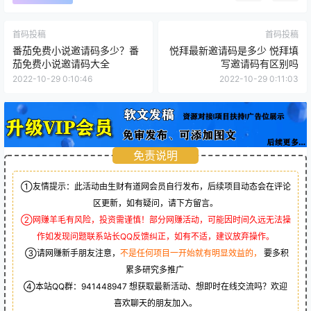
首码投稿
首码投稿
番茄免费小说邀请码多少？番
悦拜最新邀请码是多少 悦拜填
茄免费小说邀请码大全
写邀请码有区别吗
2022-10-29 0:10:46
2022-10-29 0:11:03
免责说明
①友情提示：此活动由生财有道网会员自行发布，后续项目动态会在评论
区更新，如有疑问，请下方留言。
②网赚羊毛有风险，投资需谨慎！部分网赚活动，可能因时间久远无法操
作如发现问题联系站长QQ反馈纠正，如有不适，建议放弃操作。
③请网赚新手朋友注意，
不是任何项目一开始就有明显效益的，
要多积
累多研究多推广
④本站QQ群：
941448947
想获取最新活动、想即时在线交流吗？欢迎
喜欢聊天的朋友加入。