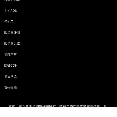
手机POS
挂机宝
服务器评测
服务器运维
金融学堂
防御CDN
项目精选
首码投稿
声明：该文章版权归原作者所有，转载目的在于传递更多信息，并
不代表本网赞同其观点和对其真实性负责。如涉及作品内容、版权
和其它问题，请在30日内与本网联系。
首页
专题
会员
搜索
菜单
我的