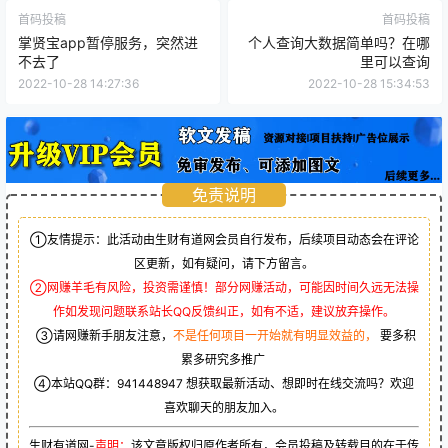
首码投稿
首码投稿
掌贤宝app暂停服务，突然进
个人查询大数据简单吗？在哪
不去了
里可以查询
2022-10-28 14:27:36
2022-10-28 15:34:53
免责说明
①友情提示：此活动由生财有道网会员自行发布，后续项目动态会在评论
区更新，如有疑问，请下方留言。
②网赚羊毛有风险，投资需谨慎！部分网赚活动，可能因时间久远无法操
作如发现问题联系站长QQ反馈纠正，如有不适，建议放弃操作。
③请网赚新手朋友注意，
不是任何项目一开始就有明显效益的，
要多积
累多研究多推广
④本站QQ群：
941448947
想获取最新活动、想即时在线交流吗？欢迎
喜欢聊天的朋友加入。
生财有道网-
声明：
该文章版权归原作者所有，会员投稿及转载目的在于传