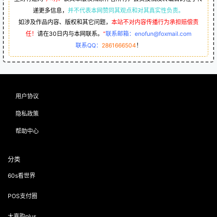
递更多信息，
并不代表本网赞同其观点和对其真实性负责。
如涉及作品内容、版权和其它问题，
本站不对内容传播行为承担赔偿责
任！
请在30日内与本网联系。
“
联系邮箱：enofun@foxmail.com
联系QQ：
2861666504
！
用户协议
隐私政策
帮助中心
分类
60s看世界
POS支付圈
大嘉购plus