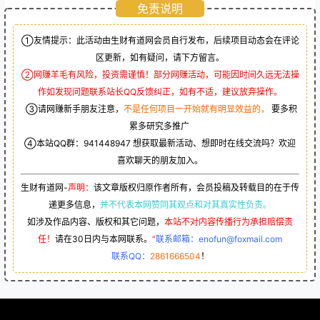
免责说明
①友情提示：此活动由生财有道网会员自行发布，后续项目动态会在评论
区更新，如有疑问，请下方留言。
②网赚羊毛有风险，投资需谨慎！部分网赚活动，可能因时间久远无法操
作如发现问题联系站长QQ反馈纠正，如有不适，建议放弃操作。
③请网赚新手朋友注意，
不是任何项目一开始就有明显效益的，
要多积
累多研究多推广
④本站QQ群：
941448947
想获取最新活动、想即时在线交流吗？欢迎
喜欢聊天的朋友加入。
生财有道网-
声明：
该文章版权归原作者所有，会员投稿及转载目的在于传
递更多信息，
并不代表本网赞同其观点和对其真实性负责。
如涉及作品内容、版权和其它问题，
本站不对内容传播行为承担赔偿责
任！
请在30日内与本网联系。
“
联系邮箱：enofun@foxmail.com
联系QQ：
2861666504
！