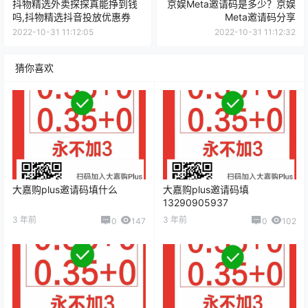
抖物精选外卖探探真能挣到钱
京娱Meta邀请码是多少？京娱
吗,抖物精选抖音投放优惠券
Meta邀请码分享
2022-10-31 11:12:05
2022-10-31 11:12:32
猜你喜欢
大嘉购plus邀请码填什么
大嘉购plus邀请码填
13290905937
3 年前
3 年前
0
147
0
102