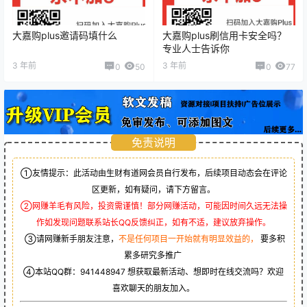
大嘉购plus邀请码填什么
大嘉购plus刷信用卡安全吗？
专业人士告诉你
3 年前
3 年前
0
50
0
77
免责说明
①友情提示：此活动由生财有道网会员自行发布，后续项目动态会在评论
区更新，如有疑问，请下方留言。
②网赚羊毛有风险，投资需谨慎！部分网赚活动，可能因时间久远无法操
作如发现问题联系站长QQ反馈纠正，如有不适，建议放弃操作。
③请网赚新手朋友注意，
不是任何项目一开始就有明显效益的，
要多积
累多研究多推广
④本站QQ群：
941448947
想获取最新活动、想即时在线交流吗？欢迎
喜欢聊天的朋友加入。