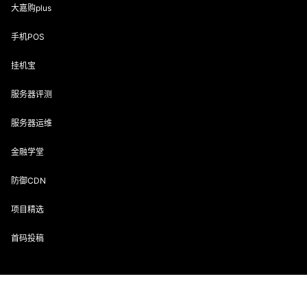
大嘉购plus
手机POS
挂机宝
服务器评测
服务器运维
金融学堂
防御CDN
项目精选
首码投稿
声明：该文章版权归原作者所有，转载目的在于传递更多信息，并
不代表本网赞同其观点和对其真实性负责。如涉及作品内容、版权
首页
专题
会员
搜索
菜单
我的