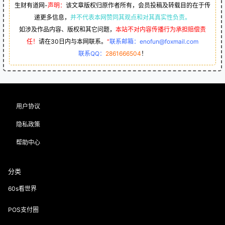
生财有道网-
声明：
该文章版权归原作者所有，会员投稿及转载目的在于传
递更多信息，
并不代表本网赞同其观点和对其真实性负责。
如涉及作品内容、版权和其它问题，
本站不对内容传播行为承担赔偿责
任！
请在30日内与本网联系。
“
联系邮箱：enofun@foxmail.com
联系QQ：
2861666504
！
用户协议
隐私政策
帮助中心
分类
60s看世界
POS支付圈