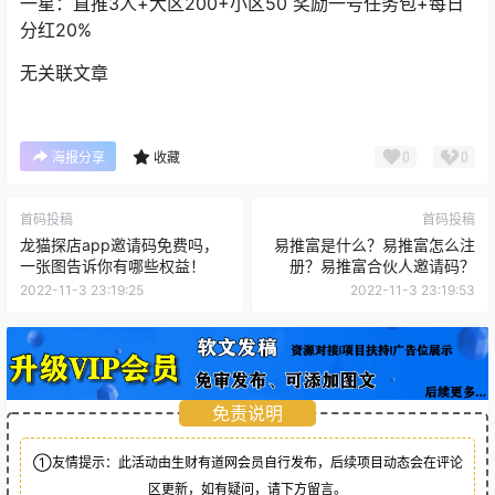
一星：直推3人+大区200+小区50 奖励一号任务包+每日
分红20%
无关联文章
0
0
海报分享
收藏
首码投稿
首码投稿
龙猫探店app邀请码免费吗，
易推富是什么？易推富怎么注
一张图告诉你有哪些权益！
册？易推富合伙人邀请码？
2022-11-3 23:19:25
2022-11-3 23:19:53
免责说明
①友情提示：此活动由生财有道网会员自行发布，后续项目动态会在评论
区更新，如有疑问，请下方留言。