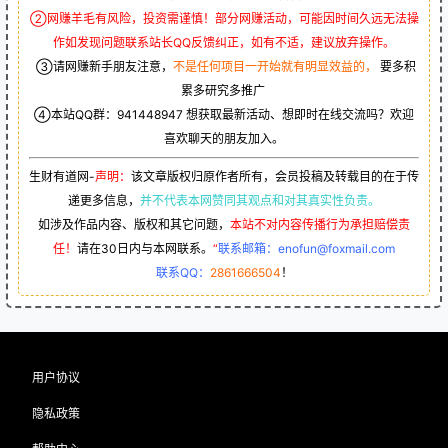
②网赚羊毛有风险，投资需谨慎！部分网赚活动，可能因时间久远无法操
作如发现问题联系站长QQ反馈纠正，如有不适，建议放弃操作。
③请网赚新手朋友注意，
不是任何项目一开始就有明显效益的，
要多积
累多研究多推广
④本站QQ群：
941448947
想获取最新活动、想即时在线交流吗？欢迎
喜欢聊天的朋友加入。
生财有道网-
声明：
该文章版权归原作者所有，会员投稿及转载目的在于传
递更多信息，
并不代表本网赞同其观点和对其真实性负责。
如涉及作品内容、版权和其它问题，
本站不对内容传播行为承担赔偿责
任！
请在30日内与本网联系。
“
联系邮箱：enofun@foxmail.com
联系QQ：
2861666504
！
用户协议
隐私政策