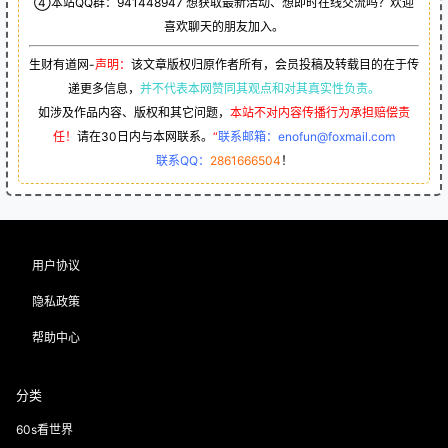
④本站QQ群：
941448947
想获取最新活动、想即时在线交流吗？欢迎
喜欢聊天的朋友加入。
生财有道网-
声明：
该文章版权归原作者所有，会员投稿及转载目的在于传
递更多信息，
并不代表本网赞同其观点和对其真实性负责。
如涉及作品内容、版权和其它问题，
本站不对内容传播行为承担赔偿责
任！
请在30日内与本网联系。
“
联系邮箱：enofun@foxmail.com
联系QQ：
2861666504
！
用户协议
隐私政策
帮助中心
分类
60s看世界