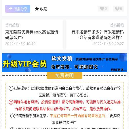
0
0
海报分享
收藏
首码投稿
首码投稿
京东隐藏优惠券app,高省邀请
有米邀请码多少？有米邀请码
码怎么弄?
介绍有米邀请码怎么样？
2022-11-5 0:19:40
2022-11-5 0:20:27
免责说明
①友情提示：此活动由生财有道网会员自行发布，后续项目动态会在评论
区更新，如有疑问，请下方留言。
②网赚羊毛有风险，投资需谨慎！部分网赚活动，可能因时间久远无法操
作如发现问题联系站长QQ反馈纠正，如有不适，建议放弃操作。
③请网赚新手朋友注意，
不是任何项目一开始就有明显效益的，
要多积
累多研究多推广