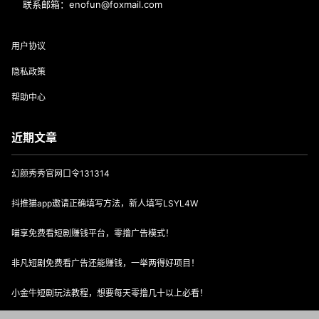
联系邮箱：enofun@foxmail.com
用户协议
隐私政策
帮助中心
近期文章
幻颜秀秀官网口令131314
抖推猫app邀请正确填写方法，新人填写LSYL4W
喵享免费看短剧赚钱平台，零撸广告模式！
非凡短剧免费看广告还能赚钱，一举两得好项目！
小金牛短剧玩法教程，想要每天零撸几十以上必看！