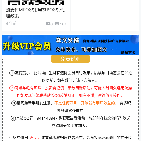
颐支付MPOS机/电签POS机代
理政策
4 年前
0
464
免责说明
①友情提示：此活动由生财有道网会员自行发布，后续项目动态会在评论
区更新，如有疑问，请下方留言。
②网赚羊毛有风险，投资需谨慎！部分网赚活动，可能因时间久远无法操
作如发现问题联系站长QQ反馈纠正，如有不适，建议放弃操作。
③请网赚新手朋友注意，
不是任何项目一开始就有明显效益的，
要多积
累多研究多推广
④本站QQ群：
941448947
想获取最新活动、想即时在线交流吗？欢迎
喜欢聊天的朋友加入。
生财有道网-
声明：
该文章版权归原作者所有，会员投稿及转载目的在于传