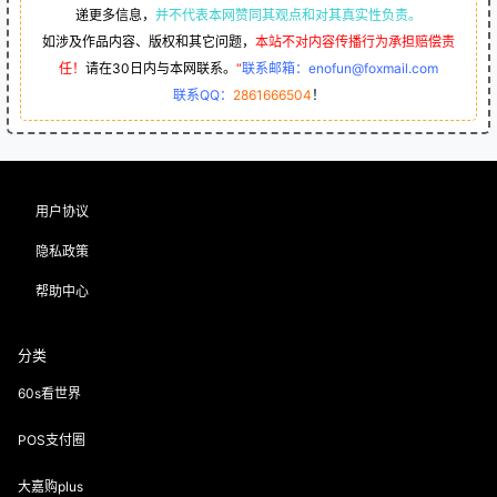
递更多信息，
并不代表本网赞同其观点和对其真实性负责。
如涉及作品内容、版权和其它问题，
本站不对内容传播行为承担赔偿责
任！
请在30日内与本网联系。
“
联系邮箱：enofun@foxmail.com
联系QQ：
2861666504
！
用户协议
隐私政策
帮助中心
分类
60s看世界
POS支付圈
大嘉购plus