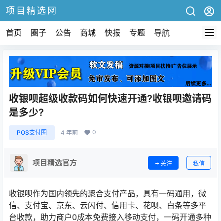
项目精选网
首页
圈子
公告
商城
快报
专题
导航
收银呗超级收款码如何快速开通?收银呗邀请码
是多少?
0
POS支付圈
4 年前
项目精选官方
关注
私信
收银呗作为国内领先的聚合支付产品，具有一码通用，微
信、支付宝、京东、云闪付、信用卡、花呗、白条等多平
台收款，助力商户0成本免费接入移动支付，一码开通多种