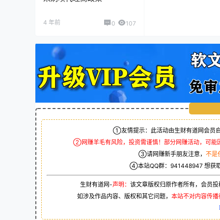
4 年前
0
107
①友情提示：此活动由生财有道网会员自
②网赚羊毛有风险，投资需谨慎！部分网赚活动，可能
③请网赚新手朋友注意，
不是
④本站QQ群：
941448947
想获
生财有道网-
声明：
该文章版权归原作者所有，会员投
如涉及作品内容、版权和其它问题，
本站不对内容传播