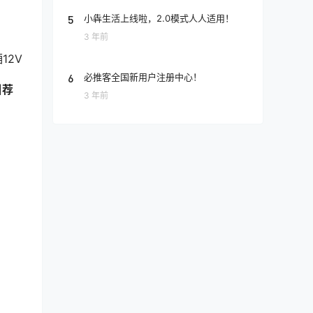
5
小犇生活上线啦，2.0模式人人适用！
3 年前
12V
6
必推客全国新用户注册中心！
引荐
3 年前