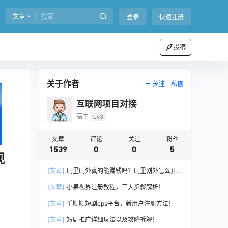
文章
登录
快速注册
投稿
关于作者
关注
私信
互联网项目对接
高中
Lv3
文章
评论
关注
粉丝
1539
0
0
5
现
[文章]
剧里剧外真的能赚钱吗？剧里剧外怎么开
通推广权限？
[文章]
小果视界注册教程，三大步骤解析！
[文章]
千顺顺短剧cps平台，新用户注册方法！
[文章]
短剧推广详细玩法以及攻略拆解！