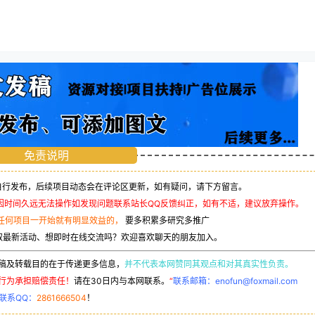
免责说明
行发布，后续项目动态会在评论区更新，如有疑问，请下方留言。
因时间久远无法操作如发现问题联系站长QQ反馈纠正，如有不适，建议放弃操作。
任何项目一开始就有明显效益的，
要多积累多研究多推广
取最新活动、想即时在线交流吗？欢迎喜欢聊天的朋友加入。
稿及转载目的在于传递更多信息，
并不代表本网赞同其观点和对其真实性负责。
行为承担赔偿责任！
请在30日内与本网联系。
“
联系邮箱：enofun@foxmail.com
联系QQ：
2861666504
！