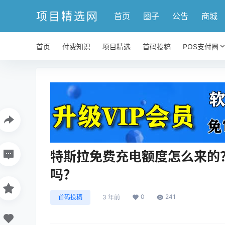
项目精选网
首页
圈子
公告
商城
首页
付费知识
项目精选
首码投稿
POS支付圈
特斯拉免费充电额度怎么来的
吗？
0
241
首码投稿
3 年前