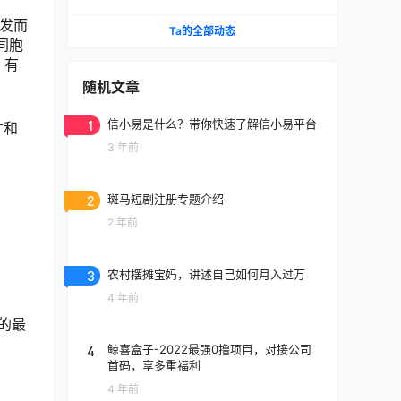
开发而
Ta的全部动态
同胞
，有
随机文章
1
信小易是什么？带你快速了解信小易平台
寸和
3 年前
2
斑马短剧注册专题介绍
2 年前
3
农村摆摊宝妈，讲述自己如何月入过万
4 年前
时的最
4
鲸喜盒子-2022最强0撸项目，对接公司
首码，享多重福利
4 年前