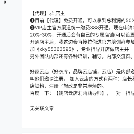
0
【代理】⇄ 店主
❶目前【代理】免费开通，可以拿到总利润的50
❷VIP店主官方渠道统一缴费388开通，现在申
20%-30%，开通后会有自己的专属店铺(可以设
开通店主后，我这边会直接拉你进官方培训群参
加《xky55363595》，专业指导开店做店主并
另外团队内部还有各种培训，辅导，内部交流群
好家云店（好衣库，品牌云店铺，云店）是内部邀
叫他们邀请注册， 加入云店的方式有两种：店长
店锁粉，注册了想改是非常麻烦的。
百度一下：【饷店云店莉莉莉导师】，一对一指
无关联文章