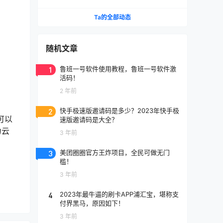
了。
Ta的全部动态
随机文章
1
鲁班一号软件使用教程，鲁班一号软件激
活码！
2 年前
2
快手极速版邀请码是多少？2023年快手极
可以
速版邀请码是大全？
为云
3 年前
3
美团圈圈官方王炸项目，全民可做无门
槛！
3 年前
4
2023年最牛逼的刷卡APP浦汇宝，堪称支
付界黑马，原因如下！
3 年前