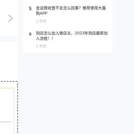
5
金运微收登不去怎么回事？推荐使用大嘉
购APP
3 年前
6
饷店怎么加入做店主，2023年饷店最新加
入流程！！
3 年前