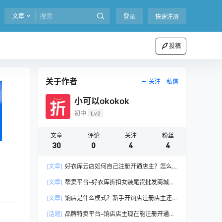
文章
登录
快速注册
投稿
关于作者
关注
私信
小可以okokok
初中
Lv2
文章
评论
关注
粉丝
30
0
4
4
[文章]
好衣库云店如何自己注册开通店主？怎么
推荐邀请新人成为好衣库云店店主？新攻略！
[文章]
帮卖平台–好衣库折扣女装尾货批发商城怎
么申请做帮卖店主店长？
[文章]
饷店是什么模式？新手开饷店注册店主还
是店长呢？
[话题]
品牌特卖平台–饷店店主现在能注册开通