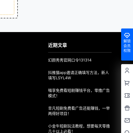
解锁
近期文章
会员
权限
幻颜秀秀官网口令131314
抖推猫app邀请正确填写方法，新人
填写LSYL4W
喵享免费看短剧赚钱平台，零撸广告
模式！
非凡短剧免费看广告还能赚钱，一举
两得好项目！
小金牛短剧玩法教程，想要每天零撸
几十以上必看！