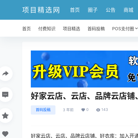
项目精选网
首页
圈子
公告
商城
首页
付费知识
项目精选
首码投稿
POS支付圈
好家云店、云店、品牌云店铺
0
143
首码投稿
3 年前
好家云店、云店、品牌云店铺、好衣库：加入开