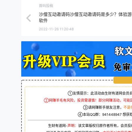
首码投稿
沙僧互动邀请码沙僧互动邀请码是多少？体验游
软件
2022-11-26 11:20:48
①友情提示：此活动由生财有道网会员自
②网赚羊毛有风险，投资需谨慎！部分网赚活动，可能
③请网赚新手朋友注意，
不是
④本站QQ群：
941448947
想获
生财有道网-
声明：
该文章版权归原作者所有，会员投