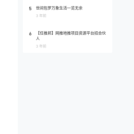
5
世间包罗万象生活一览无余
3 年前
6
【任推邦】网推地推项目资源平台招合伙
人
3 年前