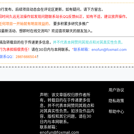
行发布，后续项目动态会在评论区更新，如有疑问，请下方留言。
因时间久远无法操作如发现问题联系站长QQ反馈纠正，如有不适，建议放弃操作。
任何项目一开始就有明显效益的，
要多积累多研究多推广
取最新活动、想即时在线交流吗？欢迎喜欢聊天的朋友加入。
稿及转载目的在于传递更多信息，
并不代表本网赞同其观点和对其真实性负责。
行为承担赔偿责任！
请在30日内与本网联系。
“
联系邮箱：enofun@foxmail.com
联系QQ：
2861666504
！
用户协议
声明：该文章版权归原作者所
有，转载目的在于传递更多信
隐私政策
息，并不代表本网赞同其观点和
对其真实性负责。如涉及作品内
帮助中心
容、版权和其它问题，请在30
日内与本网联系。
联系邮箱：
enofun@foxmail.com