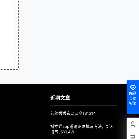
解锁
近期文章
会员
权限
幻颜秀秀官网口令131314
抖推猫app邀请正确填写方法，新人
填写LSYL4W