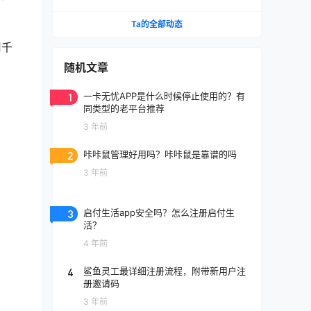
Ta的全部动态
用千
随机文章
1
一卡无忧APP是什么时候停止使用的？有
同类型的老平台推荐
3 年前
2
咔咔鼠管理好用吗？咔咔鼠是靠谱的吗
3 年前
3
启付生活app安全吗？怎么注册启付生
活？
4 年前
4
鲨鱼灵工最详细注册流程，附带新用户注
册邀请码
3 年前