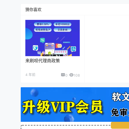
猜你喜欢
来刷呗代理商政策
4 年前
0
108