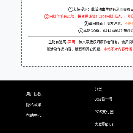
①友情提示：此活动由生财有道网会员自
②网赚羊毛有风险，投资需谨慎！部分网赚活动，可能
③请网赚新手朋友注意，
不是
④本站QQ群：
941448947
想获
生财有道网-
声明：
该文章版权归原作者所有，会员投
如涉及作品内容、版权和其它问题，
本站不对内容传播
分类
用户协议
60s看世界
隐私政策
POS支付圈
帮助中心
大嘉购plus