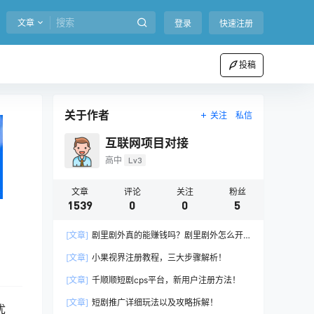
文章
登录
快速注册
投稿
关于作者
关注
私信
互联网项目对接
高中
Lv3
文章
评论
关注
粉丝
1539
0
0
5
[文章]
剧里剧外真的能赚钱吗？剧里剧外怎么开
通推广权限？
[文章]
小果视界注册教程，三大步骤解析！
[文章]
千顺顺短剧cps平台，新用户注册方法！
[文章]
短剧推广详细玩法以及攻略拆解！
优