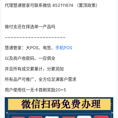
代理慧通管家可联系微信 852111674 （置顶政策）
做付支‬还在择选‬单一产品吗͏
~~~~~~~~~~~~~~~~~~~~~
慧通管家：大POS、电签、
手机POS
以及商户收款码、一应俱全
并且所有成交累量‬计，分累润‬加
所有品产‬可推广，全方位足满‬客户需求
用户使用任一无卡首刷奖励20+5️ ️