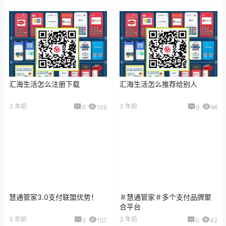
汇海生活怎么注册下载
汇海生活怎么推荐给别人
3 年前
3 年前
0
106
0
96
慧通管家3.0支付联盟优势！
＃慧通管家＃多个支付品牌聚
合平台
3 年前
3 年前
0
157
0
42