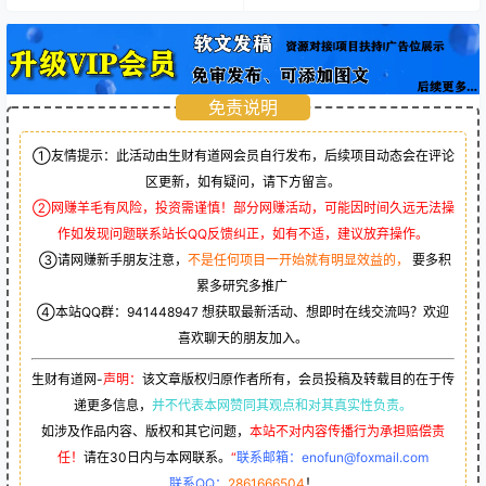
免责说明
①友情提示：此活动由生财有道网会员自行发布，后续项目动态会在评论
区更新，如有疑问，请下方留言。
②网赚羊毛有风险，投资需谨慎！部分网赚活动，可能因时间久远无法操
作如发现问题联系站长QQ反馈纠正，如有不适，建议放弃操作。
③请网赚新手朋友注意，
不是任何项目一开始就有明显效益的，
要多积
累多研究多推广
④本站QQ群：
941448947
想获取最新活动、想即时在线交流吗？欢迎
喜欢聊天的朋友加入。
生财有道网-
声明：
该文章版权归原作者所有，会员投稿及转载目的在于传
递更多信息，
并不代表本网赞同其观点和对其真实性负责。
如涉及作品内容、版权和其它问题，
本站不对内容传播行为承担赔偿责
任！
请在30日内与本网联系。
“
联系邮箱：enofun@foxmail.com
联系QQ：
2861666504
！