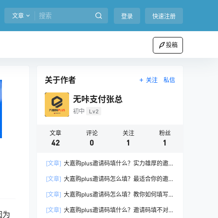
文章
登录
快速注册
投稿
关于作者
关注
私信
无咔支付张总
初中
Lv2
文章
评论
关注
粉丝
42
0
1
1
[文章]
大嘉购plus邀请码填什么？实力雄厚的邀请
码分享给你
[文章]
大嘉购plus邀请码怎么填？最适合你的邀请
码这样填
[文章]
大嘉购plus邀请码怎么填？教你如何填写最
佳邀请码
[文章]
大嘉购plus邀请码填什么？邀请码填不对，
因为