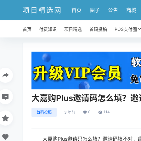
项目精选网
首页
圈子
公告
商城
首页
付费知识
项目精选
首码投稿
POS支付圈
大嘉购Plus邀请码怎么填？
0
114
首码投稿
3 年前
大嘉购Plus邀请码怎么填？邀请码填不对，绝