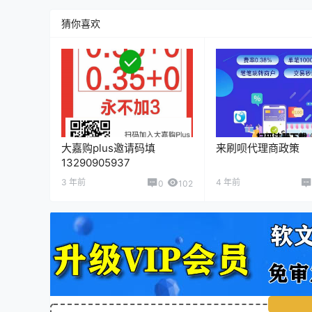
猜你喜欢
大嘉购plus邀请码填
来刷呗代理商政策
13290905937
3 年前
4 年前
0
102