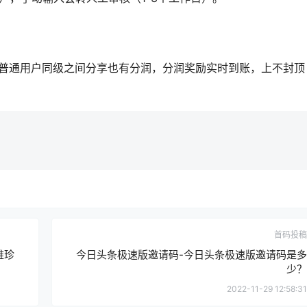
，普通用户同级之间分享也有分润，分润奖励实时到账，上不封
首码投稿
维珍
今日头条极速版邀请码-今日头条极速版邀请码是多
少？
2022-11-29 12:58:31