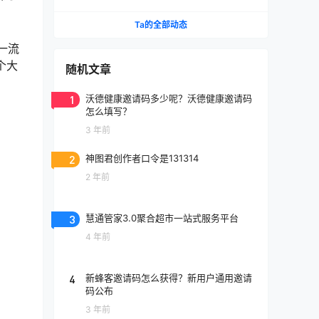
你会坐失金山银山
Ta的全部动态
一流
个大
随机文章
1
沃德健康邀请码多少呢？沃德健康邀请码
怎么填写？
3 年前
2
神图君创作者口令是131314
2 年前
3
慧通管家3.0聚合超市一站式服务平台
4 年前
4
新蜂客邀请码怎么获得？新用户通用邀请
码公布
3 年前