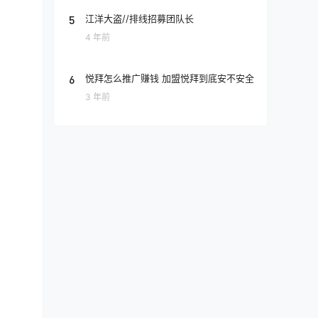
5
江洋大盗//排线招募团队长
4 年前
6
悦拜怎么推广赚钱 加盟悦拜到底安不安全
3 年前